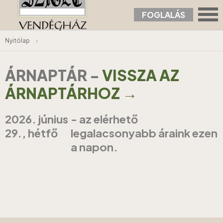
FOGLALÁS
Nyitólap
›
ÁRNAPTÁR
-
VISSZA AZ
ÁRNAPTÁRHOZ →
2026. június
- az elérhető
29., hétfő
legalacsonyabb áraink ezen
a napon.