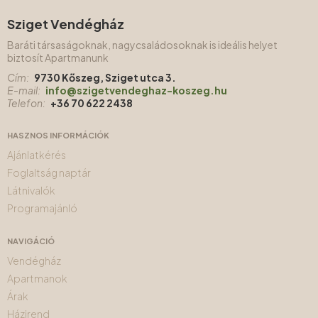
Sziget Vendégház
Baráti társaságoknak, nagycsaládosoknak is ideális helyet
biztosít Apartmanunk
Cím:
9730 Kőszeg, Sziget utca 3.
E-mail:
info@szigetvendeghaz-koszeg.hu
Telefon:
+36 70 622 2438
HASZNOS INFORMÁCIÓK
Ajánlatkérés
Foglaltság naptár
Látnivalók
Programajánló
NAVIGÁCIÓ
Vendégház
Apartmanok
Árak
Házirend