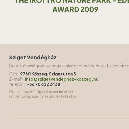
THE ÍROTTKŐ NATURE PARK - ED
AWARD 2009
Sziget Vendégház
Baráti társaságoknak, nagycsaládosoknak is ideális helyet biz
Cím:
9730 Kőszeg, Sziget utca 3.
E-mail:
info@szigetvendeghaz-koszeg.hu
Telefon:
+36 70 622 2438
Honlapkészítés:
Igor Corner Internet
Hotel honlap üzemeltetés:
Hotelizátor