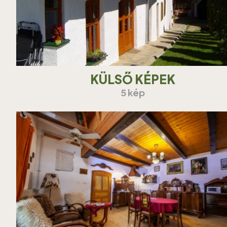
KÜLSŐ KÉPEK
5 kép