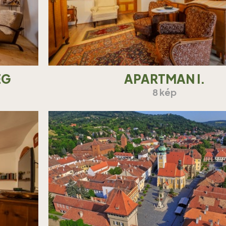
EG
APARTMAN I.
8 kép