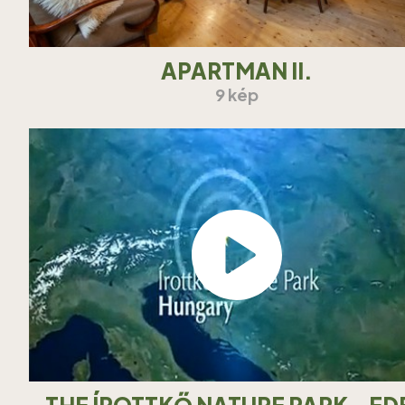
APARTMAN II.
9 kép