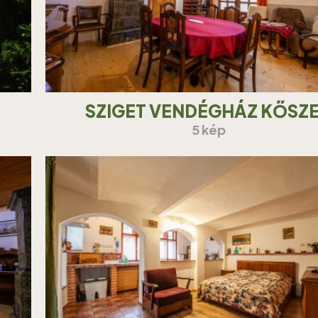
SZIGET VENDÉGHÁZ KŐSZ
5 kép