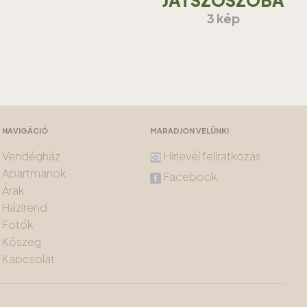
JÁTSZÓSZOBA
3 kép
NAVIGÁCIÓ
MARADJON VELÜNK!
Vendégház
Hírlevél feliratkozás
Apartmanok
Facebook
Árak
Házirend
Fotók
Kőszeg
Kapcsolat