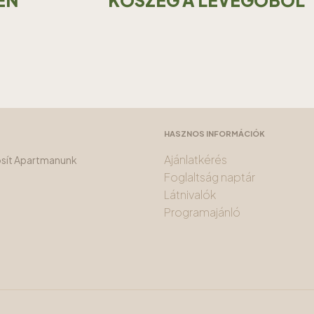
EN
KŐSZEG A LEVEGŐBŐL
HASZNOS INFORMÁCIÓK
Ajánlatkérés
tosít Apartmanunk
Foglaltság naptár
Látnivalók
Programajánló