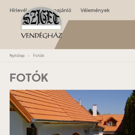
Hírlevél
Programajánló
Vélemények
Nyitólap
›
Fotók
FOTÓK