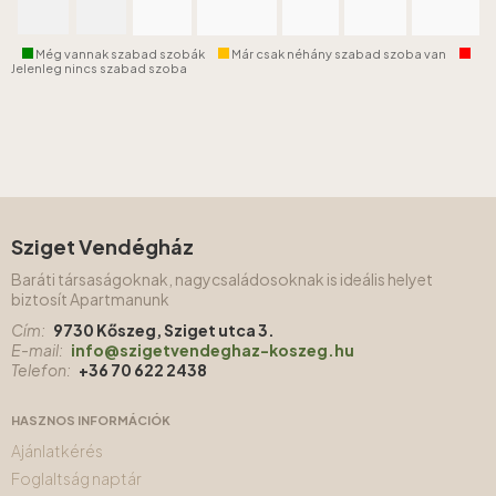
Még vannak szabad szobák
Már csak néhány szabad szoba van
Jelenleg nincs szabad szoba
Sziget Vendégház
Baráti társaságoknak, nagycsaládosoknak is ideális helyet
biztosít Apartmanunk
Cím:
9730 Kőszeg, Sziget utca 3.
E-mail:
info@szigetvendeghaz-koszeg.hu
Telefon:
+36 70 622 2438
HASZNOS INFORMÁCIÓK
Ajánlatkérés
Foglaltság naptár