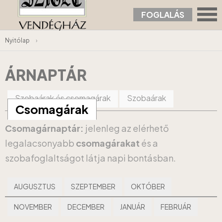
FOGLALÁS
Nyitólap
›
ÁRNAPTÁR
Szobaárak és csomagárak
Szobaárak
Csomagárak
Csomagárnaptár:
jelenleg az elérhető
legalacsonyabb
csomagárakat
és a
szobafoglaltságot látja napi bontásban.
AUGUSZTUS
SZEPTEMBER
OKTÓBER
NOVEMBER
DECEMBER
JANUÁR
FEBRUÁR