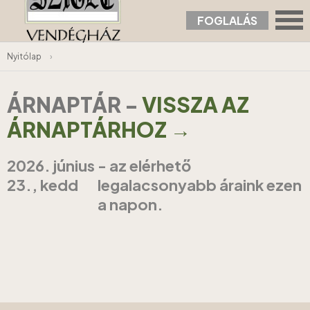
FOGLALÁS
Nyitólap
›
ÁRNAPTÁR
-
VISSZA AZ
ÁRNAPTÁRHOZ →
2026. június
- az elérhető
23., kedd
legalacsonyabb áraink ezen
a napon.