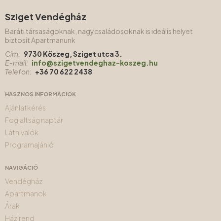
Sziget Vendégház
Baráti társaságoknak, nagycsaládosoknak is ideális helyet
biztosít Apartmanunk
Cím:
9730 Kőszeg, Sziget utca 3.
E-mail:
info@szigetvendeghaz-koszeg.hu
Telefon:
+36 70 622 2438
HASZNOS INFORMÁCIÓK
Ajánlatkérés
Foglaltság naptár
Látnivalók
Programajánló
NAVIGÁCIÓ
Vendégház
Apartmanok
Árak
Házirend