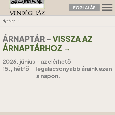
FOGLALÁS
Nyitólap
›
ÁRNAPTÁR
-
VISSZA AZ
ÁRNAPTÁRHOZ →
2026. június
- az elérhető
15., hétfő
legalacsonyabb áraink ezen
a napon.