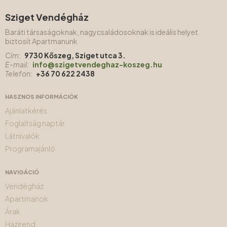
Sziget Vendégház
Baráti társaságoknak, nagycsaládosoknak is ideális helyet
biztosít Apartmanunk
Cím:
9730 Kőszeg, Sziget utca 3.
E-mail:
info@szigetvendeghaz-koszeg.hu
Telefon:
+36 70 622 2438
HASZNOS INFORMÁCIÓK
Ajánlatkérés
Foglaltság naptár
Látnivalók
Programajánló
NAVIGÁCIÓ
Vendégház
Apartmanok
Árak
Házirend