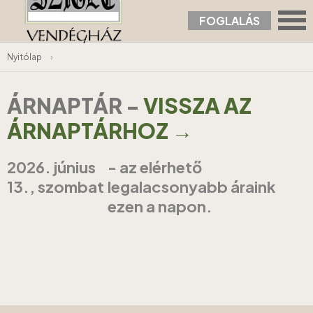
FOGLALÁS
Nyitólap
›
ÁRNAPTÁR
-
VISSZA AZ
ÁRNAPTÁRHOZ →
2026. június
- az elérhető
13., szombat
legalacsonyabb áraink
ezen a napon.