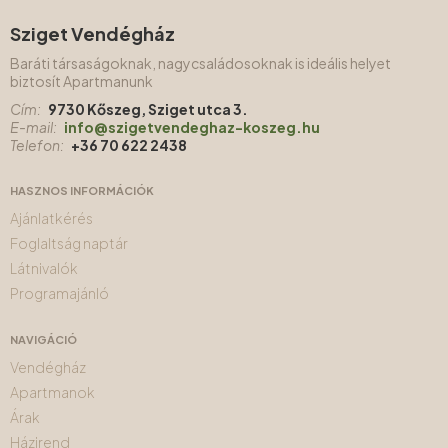
Sziget Vendégház
Baráti társaságoknak, nagycsaládosoknak is ideális helyet
biztosít Apartmanunk
Cím:
9730 Kőszeg, Sziget utca 3.
E-mail:
info@szigetvendeghaz-koszeg.hu
Telefon:
+36 70 622 2438
HASZNOS INFORMÁCIÓK
Ajánlatkérés
Foglaltság naptár
Látnivalók
Programajánló
NAVIGÁCIÓ
Vendégház
Apartmanok
Árak
Házirend