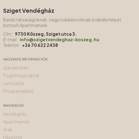
Sziget Vendégház
Baráti társaságoknak, nagycsaládosoknak is ideális helyet
biztosít Apartmanunk
Cím:
9730 Kőszeg, Sziget utca 3.
E-mail:
info@szigetvendeghaz-koszeg.hu
Telefon:
+36 70 622 2438
HASZNOS INFORMÁCIÓK
Ajánlatkérés
Foglaltság naptár
Látnivalók
Programajánló
NAVIGÁCIÓ
Vendégház
Apartmanok
Árak
Házirend