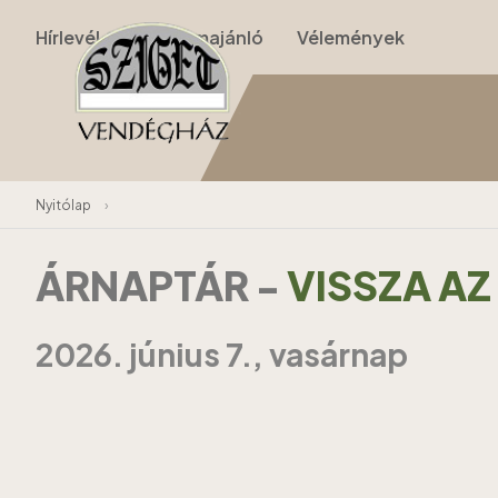
Hírlevél
Programajánló
Vélemények
Nyitólap
›
ÁRNAPTÁR
-
VISSZA A
2026. június 7., vasárnap