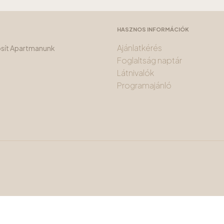
HASZNOS INFORMÁCIÓK
Ajánlatkérés
tosít Apartmanunk
Foglaltság naptár
Látnivalók
Programajánló