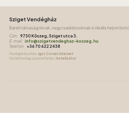
Sziget Vendégház
Baráti társaságoknak, nagycsaládosoknak is ideális helyet biz
Cím:
9730 Kőszeg, Sziget utca 3.
E-mail:
info@szigetvendeghaz-koszeg.hu
Telefon:
+36 70 622 2438
Honlapkészítés:
Igor Corner Internet
Hotel honlap üzemeltetés:
Hotelizátor