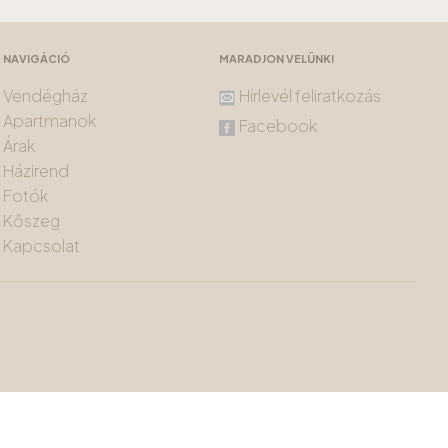
NAVIGÁCIÓ
MARADJON VELÜNK!
Vendégház
Hírlevél feliratkozás
Apartmanok
Facebook
Árak
Házirend
Fotók
Kőszeg
Kapcsolat