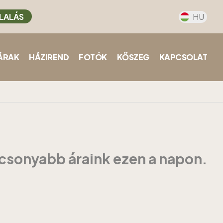
LALÁS
HU
ÁRAK
HÁZIREND
FOTÓK
KŐSZEG
KAPCSOLAT
acsonyabb áraink ezen a napon.