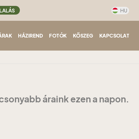
LALÁS
HU
ÁRAK
HÁZIREND
FOTÓK
KŐSZEG
KAPCSOLAT
acsonyabb áraink ezen a napon.