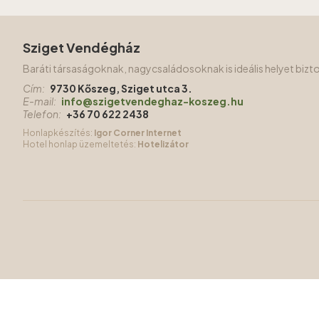
Sziget Vendégház
Baráti társaságoknak, nagycsaládosoknak is ideális helyet biz
Cím:
9730 Kőszeg, Sziget utca 3.
E-mail:
info@szigetvendeghaz-koszeg.hu
Telefon:
+36 70 622 2438
Honlapkészítés:
Igor Corner Internet
Hotel honlap üzemeltetés:
Hotelizátor