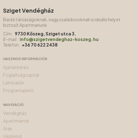
Sziget Vendégház
Baráti társaságoknak, nagycsaládosoknak is ideális helyet
biztosít Apartmanunk
Cím:
9730 Kőszeg, Sziget utca 3.
E-mail:
info@szigetvendeghaz-koszeg.hu
Telefon:
+36 70 622 2438
HASZNOS INFORMÁCIÓK
Ajánlatkérés
Foglaltság naptár
Látnivalók
Programajánló
NAVIGÁCIÓ
Vendégház
Apartmanok
Árak
Házirend