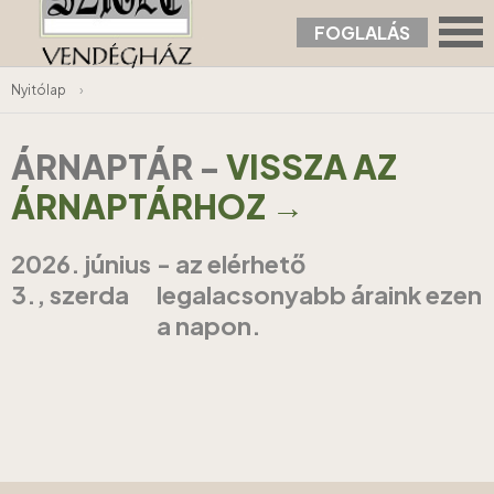
FOGLALÁS
Nyitólap
›
ÁRNAPTÁR
-
VISSZA AZ
ÁRNAPTÁRHOZ →
2026. június
- az elérhető
3., szerda
legalacsonyabb áraink ezen
a napon.