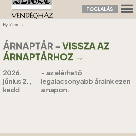
FOGLALÁS
Nyitólap
›
ÁRNAPTÁR
-
VISSZA AZ
ÁRNAPTÁRHOZ →
2026.
- az elérhető
június 2.,
legalacsonyabb áraink ezen
kedd
a napon.