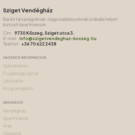
Sziget Vendégház
Baráti társaságoknak, nagycsaládosoknak is ideális helyet
biztosít Apartmanunk
Cím:
9730 Kőszeg, Sziget utca 3.
E-mail:
info@szigetvendeghaz-koszeg.hu
Telefon:
+36 70 622 2438
HASZNOS INFORMÁCIÓK
Ajánlatkérés
Foglaltság naptár
Látnivalók
Programajánló
NAVIGÁCIÓ
Vendégház
Apartmanok
Árak
Házirend