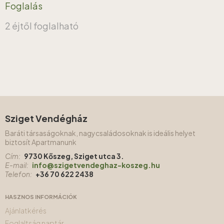
Foglalás
2 éjtől foglalható
Sziget Vendégház
Baráti társaságoknak, nagycsaládosoknak is ideális helyet
biztosít Apartmanunk
Cím:
9730 Kőszeg, Sziget utca 3.
E-mail:
info@szigetvendeghaz-koszeg.hu
Telefon:
+36 70 622 2438
HASZNOS INFORMÁCIÓK
Ajánlatkérés
Foglaltság naptár