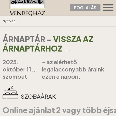
FOGLALÁS
Nyitólap
›
ÁRNAPTÁR
-
VISSZA AZ
ÁRNAPTÁRHOZ →
2025.
- az elérhető
október 11.,
legalacsonyabb áraink
szombat
ezen a napon.
SZOBAÁRAK
Online ajánlat 2 vagy több éj