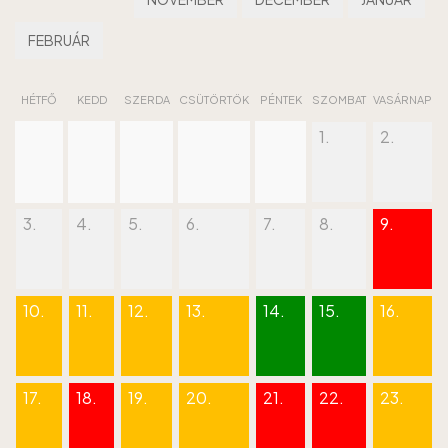
FEBRUÁR
HÉTFŐ
KEDD
SZERDA
CSÜTÖRTÖK
PÉNTEK
SZOMBAT
VASÁRNAP
1.
2.
3.
4.
5.
6.
7.
8.
9.
10.
11.
12.
13.
14.
15.
16.
17.
18.
19.
20.
21.
22.
23.