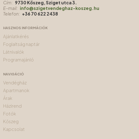
Cím:
9730 Kőszeg, Sziget utca 3.
E-mail:
info@szigetvendeghaz-koszeg.hu
Telefon:
+36 70 622 2438
HASZNOS INFORMÁCIÓK
Ajánlatkérés
Foglaltság naptár
Látnivalók
Programajánló
NAVIGÁCIÓ
Vendégház
Apartmanok
Árak
Házirend
Fotók
Kőszeg
Kapcsolat