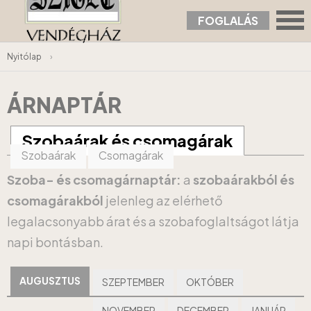
FOGLALÁS
Nyitólap
›
ÁRNAPTÁR
Szobaárak és csomagárak
Szobaárak
Csomagárak
Szoba- és csomagárnaptár:
a
szobaárakból és
csomagárakból
jelenleg az elérhető
legalacsonyabb árat és a szobafoglaltságot látja
napi bontásban.
AUGUSZTUS
SZEPTEMBER
OKTÓBER
NOVEMBER
DECEMBER
JANUÁR