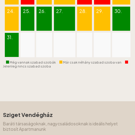
24.
25.
26.
27.
28.
29.
30.
31.
Még vannak szabad szobák
Már csak néhány szabad szoba van
Jelenleg nincs szabad szoba
Sziget Vendégház
Baráti társaságoknak, nagycsaládosoknak is ideális helyet
biztosít Apartmanunk