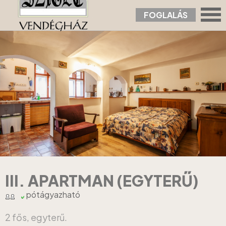
FOGLALÁS
Nyitólap
›
Apartmanok
›
III. Apartman (egyterű)
III. APARTMAN (EGYTERŰ)
pótágyazható
2 fős, egyterű.