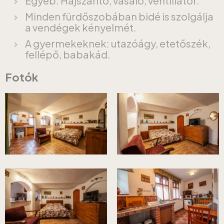
Egyéb: Hajszárító, vasaló, ventillátor.
Minden fürdőszobában bidé is szolgálja
a vendégek kényelmét.
A gyermekeknek: utazóágy, etetőszék,
fellépő, babakád.
Fotók