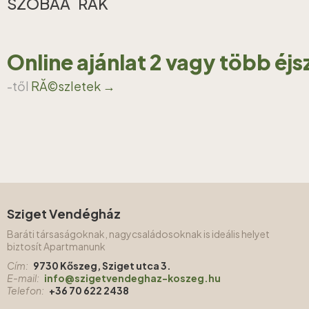
SZOBAĂˇRAK
Online ajánlat 2 vagy több éj
-től
RĂ©szletek →
Sziget Vendégház
Baráti társaságoknak, nagycsaládosoknak is ideális helyet
biztosít Apartmanunk
Cím:
9730 Kőszeg, Sziget utca 3.
E-mail:
info@szigetvendeghaz-koszeg.hu
Telefon:
+36 70 622 2438