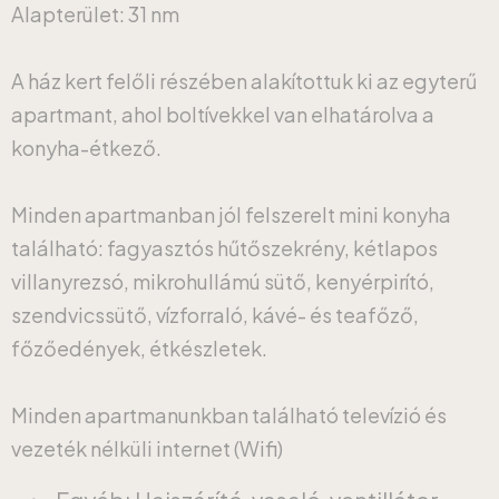
Alapterület: 31 nm
A ház kert felőli részében alakítottuk ki az egyterű
apartmant, ahol boltívekkel van elhatárolva a
konyha-étkező.
Minden apartmanban jól felszerelt mini konyha
található: fagyasztós hűtőszekrény, kétlapos
villanyrezsó, mikrohullámú sütő, kenyérpirító,
szendvicssütő, vízforraló, kávé- és teafőző,
főzőedények, étkészletek.
Minden apartmanunkban található televízió és
vezeték nélküli internet (Wifi)