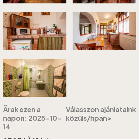
Ărak ezen a
Válasszon ajánlataink
napon: 2025-10-
közüls/hpan>
14