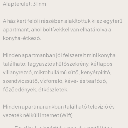
Alapterület: 31 nm
A ház kert felőli részében alakítottuk ki az egyterű
apartmant, ahol boltívekkel van elhatárolva a
konyha-étkező.
Minden apartmanban jól felszerelt mini konyha
található: fagyasztós hűtőszekrény, kétlapos
villanyrezsó, mikrohullámú sütő, kenyérpirító,
szendvicssütő, vízforraló, kávé- és teafőző,
főzőedények, étkészletek.
Minden apartmanunkban található televízió és
vezeték nélküli internet (Wifi)