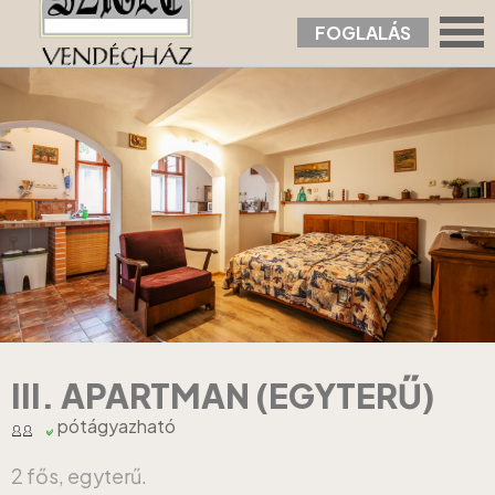
FOGLALÁS
Nyitólap
›
Apartmanok
›
III. Apartman (egyterű)
III. APARTMAN (EGYTERŰ)
pótágyazható
2 fős, egyterű.