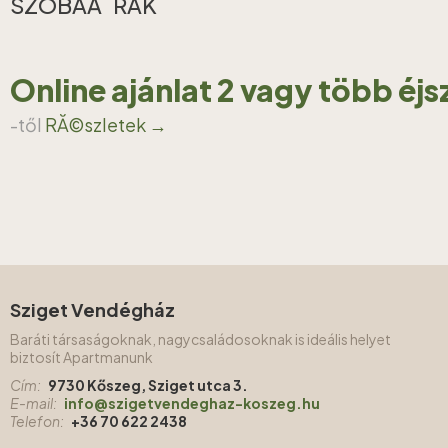
SZOBAĂˇRAK
Online ajánlat 2 vagy több éj
-től
RĂ©szletek →
Sziget Vendégház
Baráti társaságoknak, nagycsaládosoknak is ideális helyet
biztosít Apartmanunk
Cím:
9730 Kőszeg, Sziget utca 3.
E-mail:
info@szigetvendeghaz-koszeg.hu
Telefon:
+36 70 622 2438