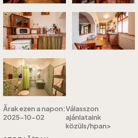
Ărak ezen a napon:
Válasszon
2025-10-02
ajánlataink
közüls/hpan>