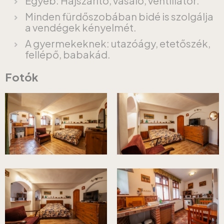
Egyéb: Hajszárító, vasaló, ventillátor.
Minden fürdőszobában bidé is szolgálja
a vendégek kényelmét.
A gyermekeknek: utazóágy, etetőszék,
fellépő, babakád.
Fotók