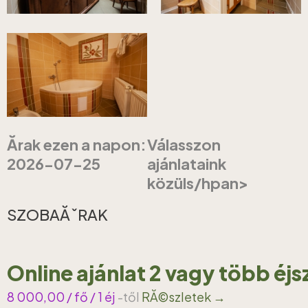
Ărak ezen a napon:
Válasszon
2026-07-25
ajánlataink
közüls/hpan>
SZOBAĂˇRAK
Online ajánlat 2 vagy több éj
8 000,00
/ fő / 1 éj
-től
RĂ©szletek →