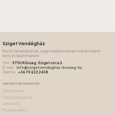
Sziget Vendégház
Baráti társaságoknak, nagycsaládosoknak is ideális helyet
biztosít Apartmanunk
Cím:
9730 Kőszeg, Sziget utca 3.
E-mail:
info@szigetvendeghaz-koszeg.hu
Telefon:
+36 70 622 2438
HASZNOS INFORMÁCIÓK
Ajánlatkérés
Foglaltság naptár
Látnivalók
Programajánló