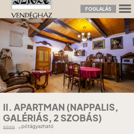
FOGLALÁS
Nyitólap
›
Apartmanok
›
II. Apartman (nappalis, galériás, 2 szobás)
II. APARTMAN (NAPPALIS,
GALÉRIÁS, 2 SZOBÁS)
pótágyazható