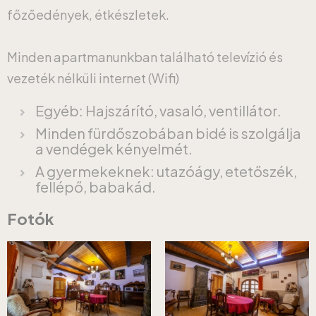
főzőedények, étkészletek.
Minden apartmanunkban található televízió és
vezeték nélküli internet (Wifi)
Egyéb: Hajszárító, vasaló, ventillátor.
Minden fürdőszobában bidé is szolgálja
a vendégek kényelmét.
A gyermekeknek: utazóágy, etetőszék,
fellépő, babakád.
Fotók