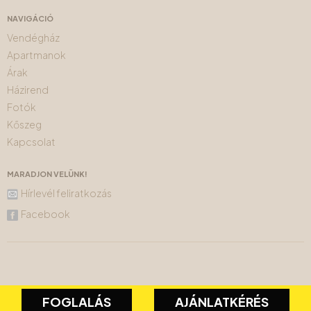
NAVIGÁCIÓ
Vendégház
Apartmanok
Árak
Házirend
Fotók
Kőszeg
Kapcsolat
MARADJON VELÜNK!
Hírlevél feliratkozás
Facebook
FOGLALÁS
AJÁNLATKÉRÉS