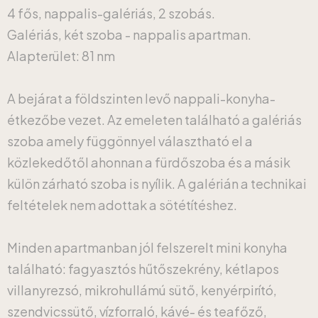
4 fős, nappalis-galériás, 2 szobás.
Galériás, két szoba - nappalis apartman.
Alapterület: 81 nm
A bejárat a földszinten levő nappali-konyha-
étkezőbe vezet. Az emeleten található a galériás
szoba amely függönnyel választható el a
közlekedőtől ahonnan a fürdőszoba és a másik
külön zárható szoba is nyílik. A galérián a technikai
feltételek nem adottak a sötétítéshez.
Minden apartmanban jól felszerelt mini konyha
található: fagyasztós hűtőszekrény, kétlapos
villanyrezsó, mikrohullámú sütő, kenyérpirító,
szendvicssütő, vízforraló, kávé- és teafőző,