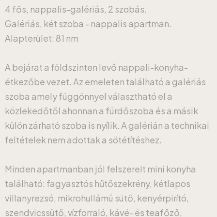
4 fős, nappalis-galériás, 2 szobás.
Galériás, két szoba - nappalis apartman.
Alapterület: 81 nm
A bejárat a földszinten levő nappali-konyha-
étkezőbe vezet. Az emeleten található a galériás
szoba amely függönnyel választható el a
közlekedőtől ahonnan a fürdőszoba és a másik
külön zárható szoba is nyílik. A galérián a technikai
feltételek nem adottak a sötétítéshez.
Minden apartmanban jól felszerelt mini konyha
található: fagyasztós hűtőszekrény, kétlapos
villanyrezsó, mikrohullámú sütő, kenyérpirító,
szendvicssütő, vízforraló, kávé- és teafőző,