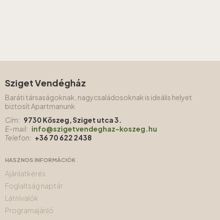
Sziget Vendégház
Baráti társaságoknak, nagycsaládosoknak is ideális helyet
biztosít Apartmanunk
Cím:
9730 Kőszeg, Sziget utca 3.
E-mail:
info@szigetvendeghaz-koszeg.hu
Telefon:
+36 70 622 2438
HASZNOS INFORMÁCIÓK
Ajánlatkérés
Foglaltság naptár
Látnivalók
Programajánló