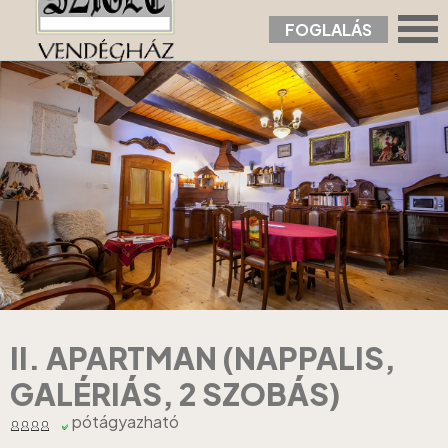
FOGLALÁS
Nyitólap
›
Apartmanok
›
II. Apartman (nappalis, galériás, 2 szobás)
II. APARTMAN (NAPPALIS,
GALÉRIÁS, 2 SZOBÁS)
pótágyazható