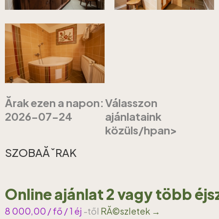
Ărak ezen a napon:
Válasszon
2026-07-24
ajánlataink
közüls/hpan>
SZOBAĂˇRAK
Online ajánlat 2 vagy több éj
8 000,00
/ fő / 1 éj
-től
RĂ©szletek →