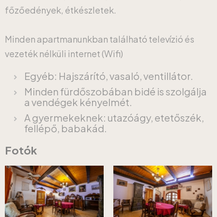
főzőedények, étkészletek.
Minden apartmanunkban található televízió és
vezeték nélküli internet (Wifi)
Egyéb: Hajszárító, vasaló, ventillátor.
Minden fürdőszobában bidé is szolgálja
a vendégek kényelmét.
A gyermekeknek: utazóágy, etetőszék,
fellépő, babakád.
Fotók