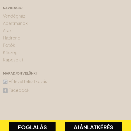
NAVIGÁCIÓ
Vendégház
Apartmanok
Árak
Házirend
Fotók
Kőszeg
Kapcsolat
MARADJON VELÜNK!
Hírlevél feliratkozás
Facebook
FOGLALÁS
AJÁNLATKÉRÉS