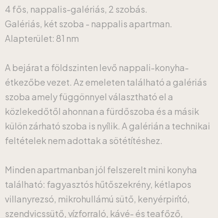
4 fős, nappalis-galériás, 2 szobás.
Galériás, két szoba - nappalis apartman.
Alapterület: 81 nm
A bejárat a földszinten levő nappali-konyha-
étkezőbe vezet. Az emeleten található a galériás
szoba amely függönnyel választható el a
közlekedőtől ahonnan a fürdőszoba és a másik
külön zárható szoba is nyílik. A galérián a technikai
feltételek nem adottak a sötétítéshez.
Minden apartmanban jól felszerelt mini konyha
található: fagyasztós hűtőszekrény, kétlapos
villanyrezsó, mikrohullámú sütő, kenyérpirító,
szendvicssütő, vízforraló, kávé- és teafőző,