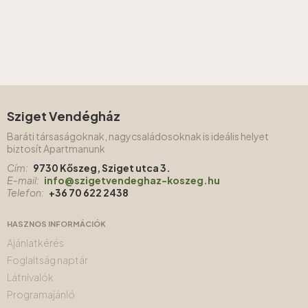
Sziget Vendégház
Baráti társaságoknak, nagycsaládosoknak is ideális helyet
biztosít Apartmanunk
Cím:
9730 Kőszeg, Sziget utca 3.
E-mail:
info@szigetvendeghaz-koszeg.hu
Telefon:
+36 70 622 2438
HASZNOS INFORMÁCIÓK
Ajánlatkérés
Foglaltság naptár
Látnivalók
Programajánló