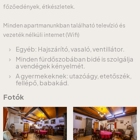
főzőedények, étkészletek.
Minden apartmanunkban található televízió és
vezeték nélküli internet (Wifi)
Egyéb: Hajszárító, vasaló, ventillátor.
Minden fürdőszobában bidé is szolgálja
a vendégek kényelmét.
A gyermekeknek: utazóágy, etetőszék,
fellépő, babakád.
Fotók