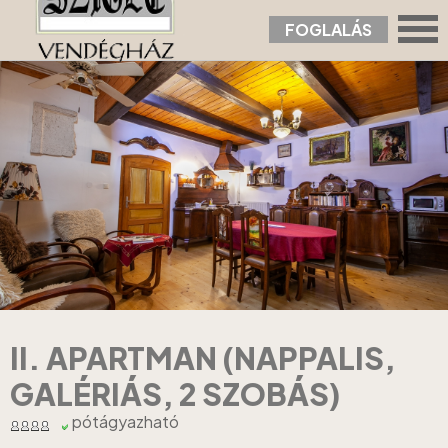
FOGLALÁS
Nyitólap
›
Apartmanok
›
II. Apartman (nappalis, galériás, 2 szobás)
II. APARTMAN (NAPPALIS,
GALÉRIÁS, 2 SZOBÁS)
pótágyazható