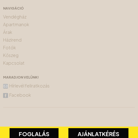
NAVIGÁCIÓ
Vendégház
Apartmanok
Árak
Házirend
Fotók
Kőszeg
Kapcsolat
MARADJON VELÜNK!
Hírlevél feliratkozás
Facebook
FOGLALÁS
AJÁNLATKÉRÉS