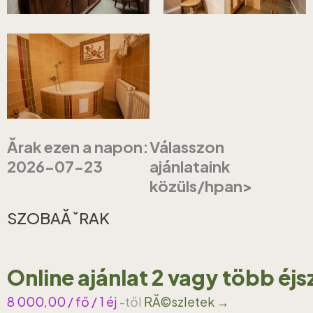
Ărak ezen a napon:
Válasszon
2026-07-23
ajánlataink
közüls/hpan>
SZOBAĂˇRAK
Online ajánlat 2 vagy több éj
8 000,00
/ fő / 1 éj
-től
RĂ©szletek →