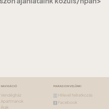
szon ajánlataink közüls/hpan>
NAVIGÁCIÓ
MARADJON VELÜNK!
Vendégház
Hírlevél feliratkozás
Apartmanok
Facebook
Árak