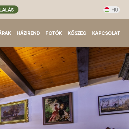
LALÁS
HU
ÁRAK
HÁZIREND
FOTÓK
KŐSZEG
KAPCSOLAT