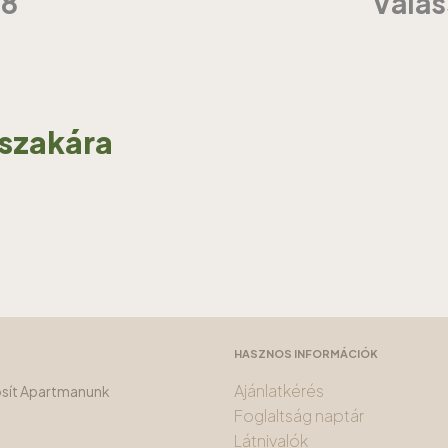
18
Válas
jszakára
HASZNOS INFORMÁCIÓK
Ajánlatkérés
tosít Apartmanunk
Foglaltság naptár
Látnivalók