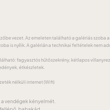
ezőbe vezet. Az emeleten található a galériás szoba 
ba is nyílik. A galérián a technikai feltételek nem ad
lálható: fagyasztós hűtőszekrény, kétlapos villanyrez
őedények, étkészletek.
ték nélküli internet (Wifi)
a a vendégek kényelmét.
fellépő, babakád.