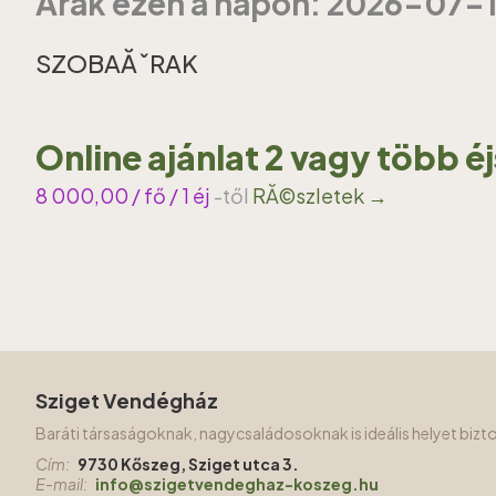
Ărak ezen a napon: 2026-07-
SZOBAĂˇRAK
Online ajánlat 2 vagy több é
8 000,00
/ fő / 1 éj
-től
RĂ©szletek →
Sziget Vendégház
Baráti társaságoknak, nagycsaládosoknak is ideális helyet biz
Cím:
9730 Kőszeg, Sziget utca 3.
E-mail:
info@szigetvendeghaz-koszeg.hu