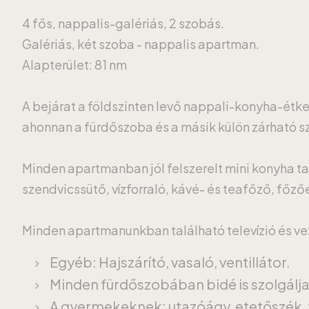
4 fős, nappalis-galériás, 2 szobás.
Galériás, két szoba - nappalis apartman.
Alapterület: 81 nm
A bejárat a földszinten levő nappali-konyha-étk
ahonnan a fürdőszoba és a másik külön zárható szo
Minden apartmanban jól felszerelt mini konyha ta
szendvicssütő, vízforraló, kávé- és teafőző, főz
Minden apartmanunkban található televízió és veze
Egyéb: Hajszárító, vasaló, ventillátor.
Minden fürdőszobában bidé is szolgálj
A gyermekeknek: utazóágy, etetőszék, 