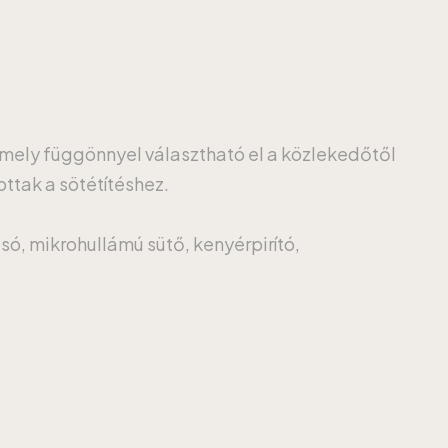
amely függönnyel választható el a közlekedőtől
ottak a sötétítéshez.
só, mikrohullámú sütő, kenyérpirító,