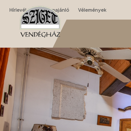
Hírlevél
Programajánló
Vélemények
Nyitólap
›
Apartmanok
›
II. Apartman (nappalis, galériás, 2 szobás