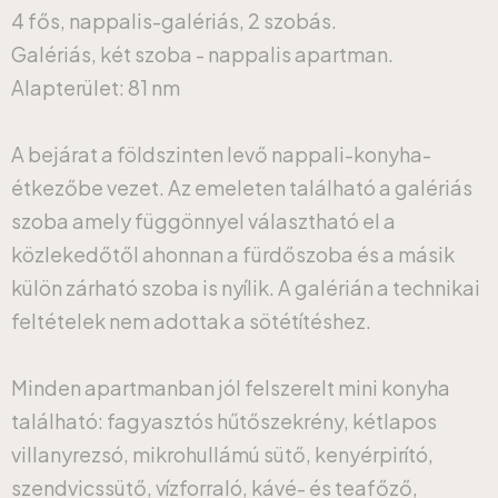
4 fős, nappalis-galériás, 2 szobás.
Galériás, két szoba - nappalis apartman.
Alapterület: 81 nm
A bejárat a földszinten levő nappali-konyha-
étkezőbe vezet. Az emeleten található a galériás
szoba amely függönnyel választható el a
közlekedőtől ahonnan a fürdőszoba és a másik
külön zárható szoba is nyílik. A galérián a technikai
feltételek nem adottak a sötétítéshez.
Minden apartmanban jól felszerelt mini konyha
található: fagyasztós hűtőszekrény, kétlapos
villanyrezsó, mikrohullámú sütő, kenyérpirító,
szendvicssütő, vízforraló, kávé- és teafőző,