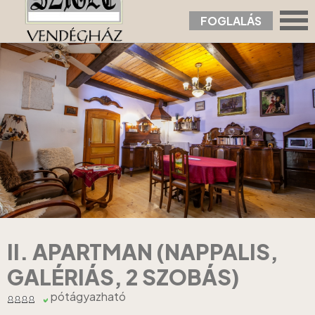
FOGLALÁS
Nyitólap
›
Apartmanok
›
II. Apartman (nappalis, galériás, 2 szobás)
II. APARTMAN (NAPPALIS,
GALÉRIÁS, 2 SZOBÁS)
pótágyazható