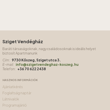
Sziget Vendégház
Baráti társaságoknak, nagycsaládosoknak is ideális helyet
biztosít Apartmanunk
Cím:
9730 Kőszeg, Sziget utca 3.
E-mail:
info@szigetvendeghaz-koszeg.hu
Telefon:
+36 70 622 2438
HASZNOS INFORMÁCIÓK
Ajánlatkérés
Foglaltság naptár
Látnivalók
Programajánló