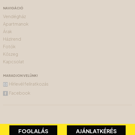
NAVIGÁCIÓ
Vendégház
Apartmanok
Árak
Házirend
Fotók
Kőszeg
Kapcsolat
MARADJON VELÜNK!
Hírlevél feliratkozás
Facebook
FOGLALÁS
AJÁNLATKÉRÉS