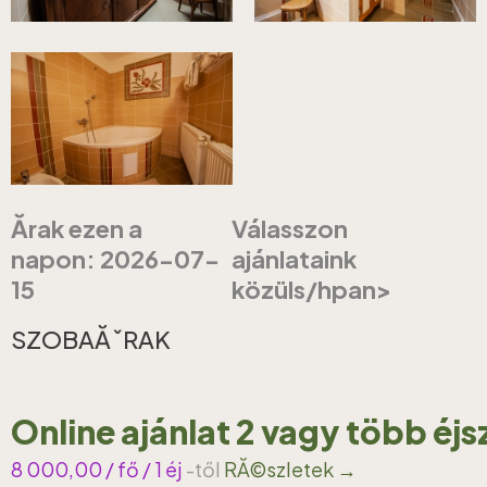
Ărak ezen a
Válasszon
napon: 2026-07-
ajánlataink
15
közüls/hpan>
SZOBAĂˇRAK
Online ajánlat 2 vagy több éj
8 000,00
/ fő / 1 éj
-től
RĂ©szletek →