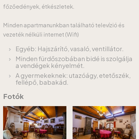
főzőedények, étkészletek.
Minden apartmanunkban található televízió és
vezeték nélküli internet (Wifi)
Egyéb: Hajszárító, vasaló, ventillátor.
Minden fürdőszobában bidé is szolgálja
a vendégek kényelmét.
A gyermekeknek: utazóágy, etetőszék,
fellépő, babakád.
Fotók