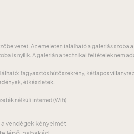
ezőbe vezet. Az emeleten található a galériás szoba 
ba is nyílik. A galérián a technikai feltételek nem ad
lálható: fagyasztós hűtőszekrény, kétlapos villanyrez
őedények, étkészletek.
ték nélküli internet (Wifi)
a a vendégek kényelmét.
fellépő, babakád.