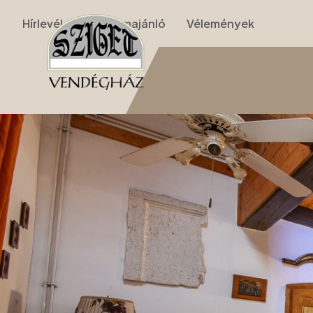
Hírlevél
Programajánló
Vélemények
Nyitólap
›
Apartmanok
›
II. Apartman (nappalis, galériás, 2 szobás