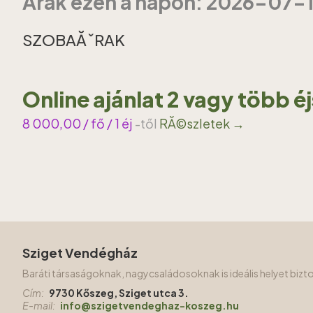
Ărak ezen a napon: 2026-07-
SZOBAĂˇRAK
Online ajánlat 2 vagy több é
8 000,00
/ fő / 1 éj
-től
RĂ©szletek →
Sziget Vendégház
Baráti társaságoknak, nagycsaládosoknak is ideális helyet biz
Cím:
9730 Kőszeg, Sziget utca 3.
E-mail:
info@szigetvendeghaz-koszeg.hu