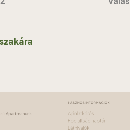
12
Válas
jszakára
HASZNOS INFORMÁCIÓK
Ajánlatkérés
tosít Apartmanunk
Foglaltság naptár
Látnivalók