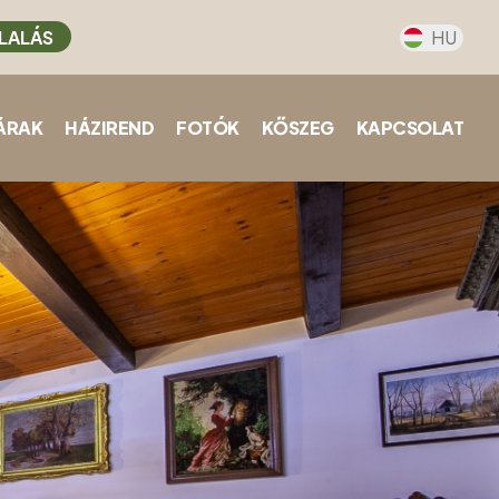
LALÁS
HU
ÁRAK
HÁZIREND
FOTÓK
KŐSZEG
KAPCSOLAT