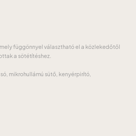
amely függönnyel választható el a közlekedőtől
ottak a sötétítéshez.
só, mikrohullámú sütő, kenyérpirító,