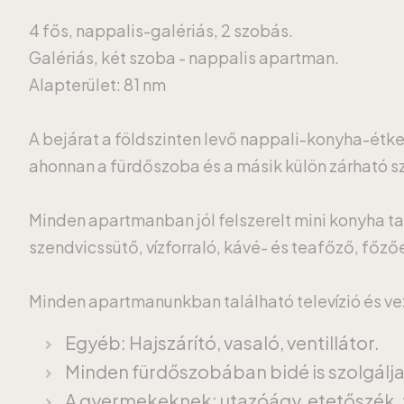
4 fős, nappalis-galériás, 2 szobás.
Galériás, két szoba - nappalis apartman.
Alapterület: 81 nm
A bejárat a földszinten levő nappali-konyha-étk
ahonnan a fürdőszoba és a másik külön zárható szo
Minden apartmanban jól felszerelt mini konyha ta
szendvicssütő, vízforraló, kávé- és teafőző, főz
Minden apartmanunkban található televízió és veze
Egyéb: Hajszárító, vasaló, ventillátor.
Minden fürdőszobában bidé is szolgálj
A gyermekeknek: utazóágy, etetőszék, 