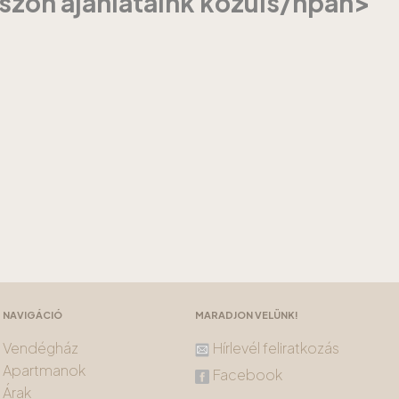
szon ajánlataink közüls/hpan>
NAVIGÁCIÓ
MARADJON VELÜNK!
Vendégház
Hírlevél feliratkozás
Apartmanok
Facebook
Árak