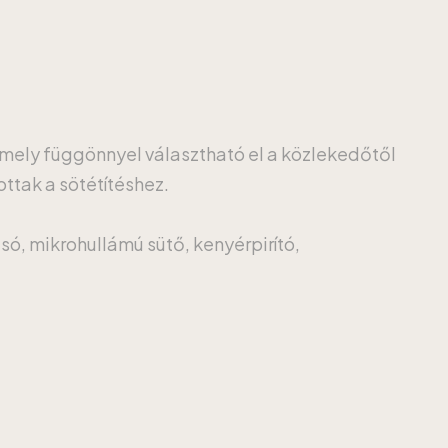
amely függönnyel választható el a közlekedőtől
ottak a sötétítéshez.
só, mikrohullámú sütő, kenyérpirító,