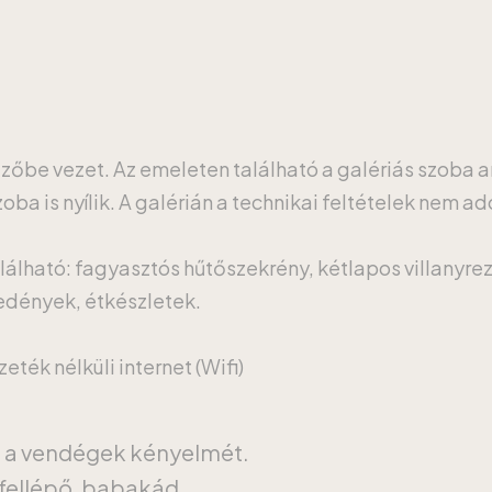
ezőbe vezet. Az emeleten található a galériás szoba 
ba is nyílik. A galérián a technikai feltételek nem ad
lálható: fagyasztós hűtőszekrény, kétlapos villanyrez
őedények, étkészletek.
ték nélküli internet (Wifi)
a a vendégek kényelmét.
fellépő, babakád.