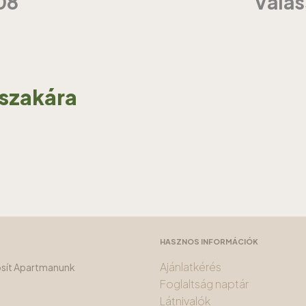
08
Válas
jszakára
HASZNOS INFORMÁCIÓK
Ajánlatkérés
tosít Apartmanunk
Foglaltság naptár
Látnivalók