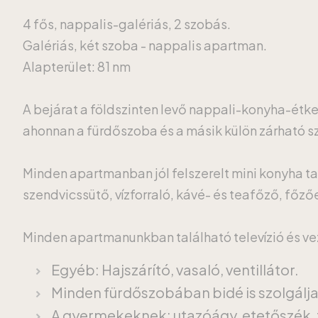
4 fős, nappalis-galériás, 2 szobás.
Galériás, két szoba - nappalis apartman.
Alapterület: 81 nm
A bejárat a földszinten levő nappali-konyha-étk
ahonnan a fürdőszoba és a másik külön zárható szo
Minden apartmanban jól felszerelt mini konyha ta
szendvicssütő, vízforraló, kávé- és teafőző, főz
Minden apartmanunkban található televízió és veze
Egyéb: Hajszárító, vasaló, ventillátor.
Minden fürdőszobában bidé is szolgálj
A gyermekeknek: utazóágy, etetőszék, 