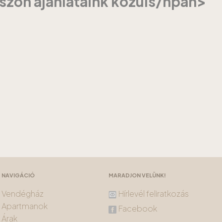
szon ajánlataink közüls/hpan>
NAVIGÁCIÓ
MARADJON VELÜNK!
Vendégház
Hírlevél feliratkozás
Apartmanok
Facebook
Árak