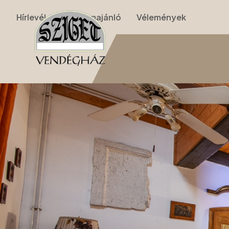
Hírlevél
Programajánló
Vélemények
Nyitólap
›
Apartmanok
›
II. Apartman (nappalis, galériás, 2 szobás