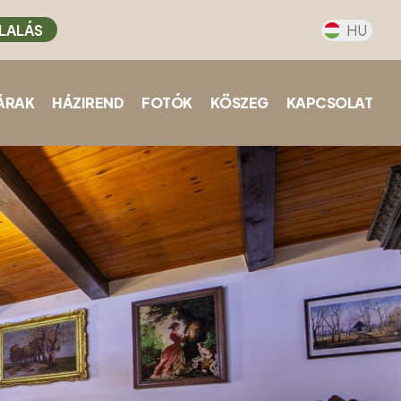
LALÁS
HU
ÁRAK
HÁZIREND
FOTÓK
KŐSZEG
KAPCSOLAT