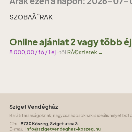
Ărak ezen a napon: 2026-07-
SZOBAĂˇRAK
Online ajánlat 2 vagy több é
8 000,00
/ fő / 1 éj
-től
RĂ©szletek →
Sziget Vendégház
Baráti társaságoknak, nagycsaládosoknak is ideális helyet biz
Cím:
9730 Kőszeg, Sziget utca 3.
E-mail:
info@szigetvendeghaz-koszeg.hu