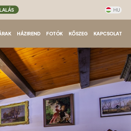
LALÁS
HU
ÁRAK
HÁZIREND
FOTÓK
KŐSZEG
KAPCSOLAT