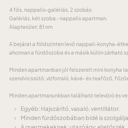
4 fős, nappalis-galériás, 2 szobás.
Galériás, két szoba - nappalis apartman.
Alapterület: 81 nm
A bejárat a földszinten levő nappali-konyha-étk
ahonnan a fürdőszoba és a másik külön zárható szo
Minden apartmanban jól felszerelt mini konyha ta
szendvicssütő, vízforraló, kávé- és teafőző, főz
Minden apartmanunkban található televízió és veze
Egyéb: Hajszárító, vasaló, ventillátor.
Minden fürdőszobában bidé is szolgálj
A gyermekeknek: utazóágy, etetőszék, 