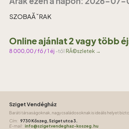
Ărak ezen a napon: 2026-07-
SZOBAĂˇRAK
Online ajánlat 2 vagy több é
8 000,00
/ fő / 1 éj
-től
RĂ©szletek →
Sziget Vendégház
Baráti társaságoknak, nagycsaládosoknak is ideális helyet biz
Cím:
9730 Kőszeg, Sziget utca 3.
E-mail:
info@szigetvendeghaz-koszeg.hu