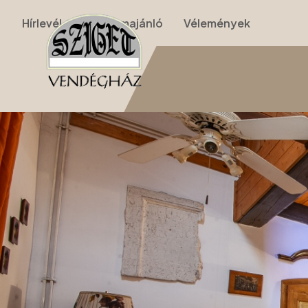
Hírlevél
Programajánló
Vélemények
Nyitólap
›
Apartmanok
›
II. Apartman (nappalis, galériás, 2 szobás