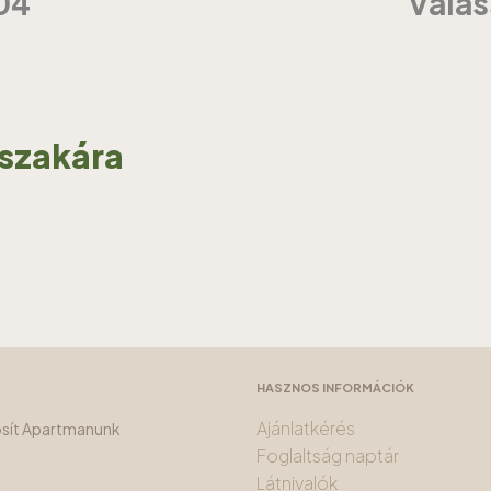
04
Válas
jszakára
HASZNOS INFORMÁCIÓK
Ajánlatkérés
tosít Apartmanunk
Foglaltság naptár
Látnivalók