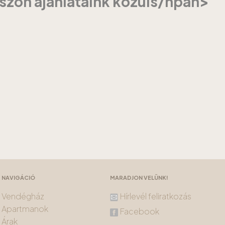
szon ajánlataink közüls/hpan>
NAVIGÁCIÓ
MARADJON VELÜNK!
Vendégház
Hírlevél feliratkozás
Apartmanok
Facebook
Árak