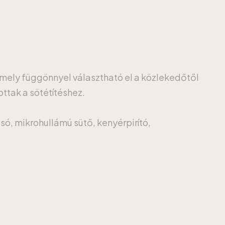
amely függönnyel választható el a közlekedőtől
ottak a sötétítéshez.
só, mikrohullámú sütő, kenyérpirító,