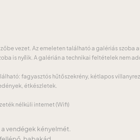
ezőbe vezet. Az emeleten található a galériás szoba 
ba is nyílik. A galérián a technikai feltételek nem ad
lálható: fagyasztós hűtőszekrény, kétlapos villanyrez
őedények, étkészletek.
ték nélküli internet (Wifi)
a a vendégek kényelmét.
fellépő, babakád.