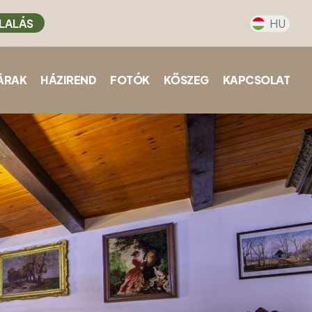
LALÁS
HU
ÁRAK
HÁZIREND
FOTÓK
KŐSZEG
KAPCSOLAT