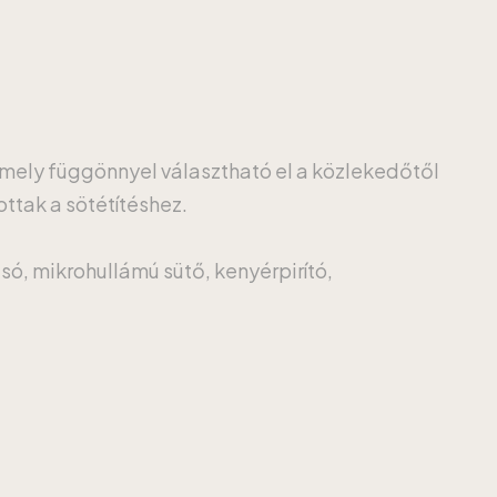
amely függönnyel választható el a közlekedőtől
ottak a sötétítéshez.
só, mikrohullámú sütő, kenyérpirító,