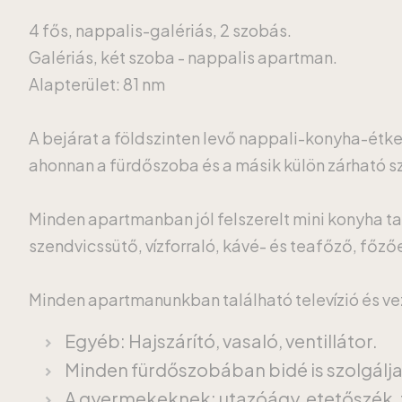
4 fős, nappalis-galériás, 2 szobás.
Galériás, két szoba - nappalis apartman.
Alapterület: 81 nm
A bejárat a földszinten levő nappali-konyha-étk
ahonnan a fürdőszoba és a másik külön zárható szo
Minden apartmanban jól felszerelt mini konyha ta
szendvicssütő, vízforraló, kávé- és teafőző, főz
Minden apartmanunkban található televízió és veze
Egyéb: Hajszárító, vasaló, ventillátor.
Minden fürdőszobában bidé is szolgálj
A gyermekeknek: utazóágy, etetőszék, 