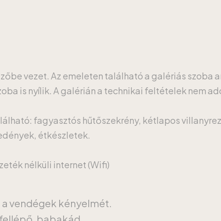
ezőbe vezet. Az emeleten található a galériás szoba 
ba is nyílik. A galérián a technikai feltételek nem ad
lálható: fagyasztós hűtőszekrény, kétlapos villanyrez
őedények, étkészletek.
ték nélküli internet (Wifi)
a a vendégek kényelmét.
fellépő, babakád.