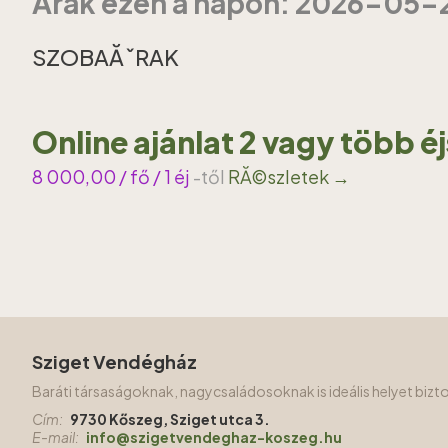
Ărak ezen a napon: 2026-05-
SZOBAĂˇRAK
Online ajánlat 2 vagy több é
8 000,00
/ fő / 1 éj
-től
RĂ©szletek →
Sziget Vendégház
Baráti társaságoknak, nagycsaládosoknak is ideális helyet biz
Cím:
9730 Kőszeg, Sziget utca 3.
E-mail:
info@szigetvendeghaz-koszeg.hu