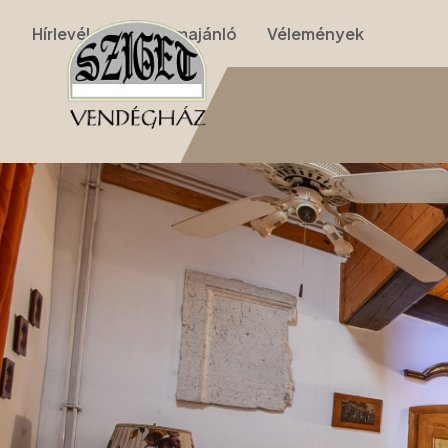
Hírlevél
Programajánló
Vélemények
Nyitólap
›
Apartmanok
›
II. Apartman (nappalis, galériás, 2 szobás