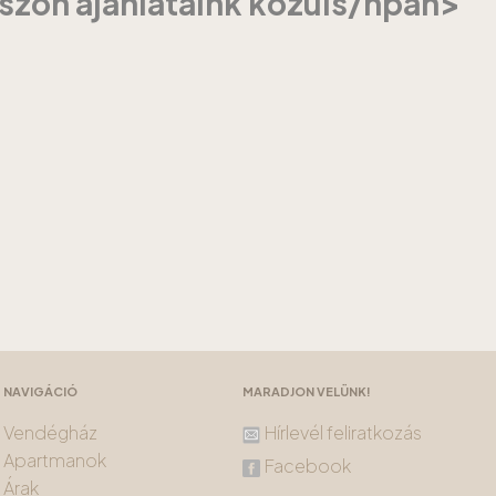
szon ajánlataink közüls/hpan>
NAVIGÁCIÓ
MARADJON VELÜNK!
Vendégház
Hírlevél feliratkozás
Apartmanok
Facebook
Árak