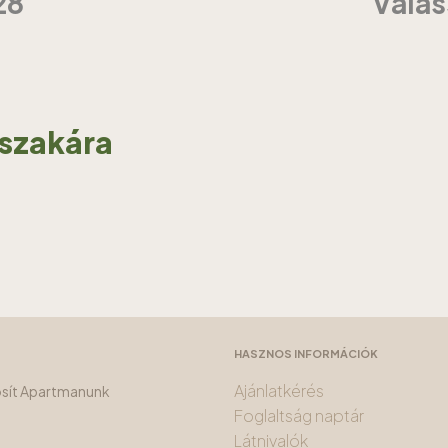
28
Válas
jszakára
HASZNOS INFORMÁCIÓK
Ajánlatkérés
tosít Apartmanunk
Foglaltság naptár
Látnivalók