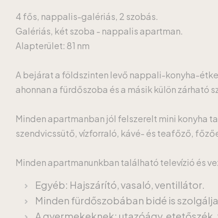
4 fős, nappalis-galériás, 2 szobás.
Galériás, két szoba - nappalis apartman.
Alapterület: 81 nm
A bejárat a földszinten levő nappali-konyha-étk
ahonnan a fürdőszoba és a másik külön zárható szo
Minden apartmanban jól felszerelt mini konyha ta
szendvicssütő, vízforraló, kávé- és teafőző, főz
Minden apartmanunkban található televízió és veze
Egyéb: Hajszárító, vasaló, ventillátor.
Minden fürdőszobában bidé is szolgálj
A gyermekeknek: utazóágy, etetőszék, 