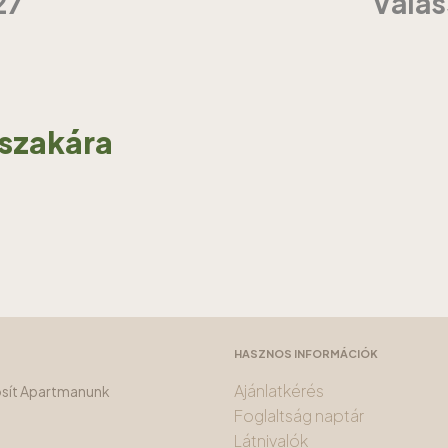
27
Válas
jszakára
HASZNOS INFORMÁCIÓK
Ajánlatkérés
tosít Apartmanunk
Foglaltság naptár
Látnivalók