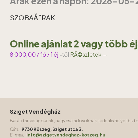
Ărak ezen a napon: 2026-05-
SZOBAĂˇRAK
Online ajánlat 2 vagy több é
8 000,00
/ fő / 1 éj
-től
RĂ©szletek →
Sziget Vendégház
Baráti társaságoknak, nagycsaládosoknak is ideális helyet biz
Cím:
9730 Kőszeg, Sziget utca 3.
E-mail:
info@szigetvendeghaz-koszeg.hu