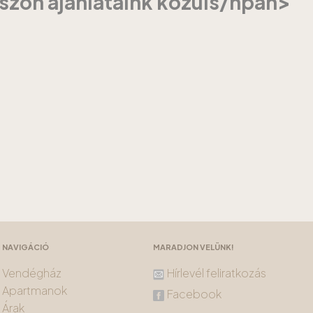
szon ajánlataink közüls/hpan>
NAVIGÁCIÓ
MARADJON VELÜNK!
Vendégház
Hírlevél feliratkozás
Apartmanok
Facebook
Árak