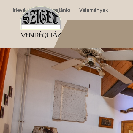
Hírlevél
Programajánló
Vélemények
Nyitólap
›
Apartmanok
›
II. Apartman (nappalis, galériás, 2 szobás