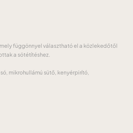
amely függönnyel választható el a közlekedőtől
ottak a sötétítéshez.
só, mikrohullámú sütő, kenyérpirító,