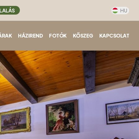
LALÁS
HU
ÁRAK
HÁZIREND
FOTÓK
KŐSZEG
KAPCSOLAT