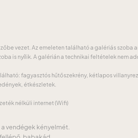
ezőbe vezet. Az emeleten található a galériás szoba 
ba is nyílik. A galérián a technikai feltételek nem ad
lálható: fagyasztós hűtőszekrény, kétlapos villanyrez
őedények, étkészletek.
ték nélküli internet (Wifi)
a a vendégek kényelmét.
fellépő, babakád.