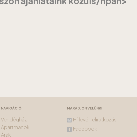
szon ajánlataink közüls/hpan>
NAVIGÁCIÓ
MARADJON VELÜNK!
Vendégház
Hírlevél feliratkozás
Apartmanok
Facebook
Árak