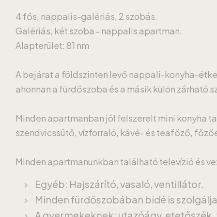
4 fős, nappalis-galériás, 2 szobás.
Galériás, két szoba - nappalis apartman.
Alapterület: 81 nm
A bejárat a földszinten levő nappali-konyha-étk
ahonnan a fürdőszoba és a másik külön zárható szo
Minden apartmanban jól felszerelt mini konyha ta
szendvicssütő, vízforraló, kávé- és teafőző, főz
Minden apartmanunkban található televízió és veze
Egyéb: Hajszárító, vasaló, ventillátor.
Minden fürdőszobában bidé is szolgálj
A gyermekeknek: utazóágy, etetőszék, 