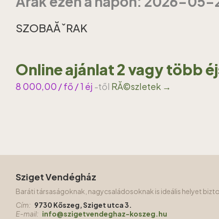
Ărak ezen a napon: 2026-05-
SZOBAĂˇRAK
Online ajánlat 2 vagy több é
8 000,00
/ fő / 1 éj
-től
RĂ©szletek →
Sziget Vendégház
Baráti társaságoknak, nagycsaládosoknak is ideális helyet biz
Cím:
9730 Kőszeg, Sziget utca 3.
E-mail:
info@szigetvendeghaz-koszeg.hu