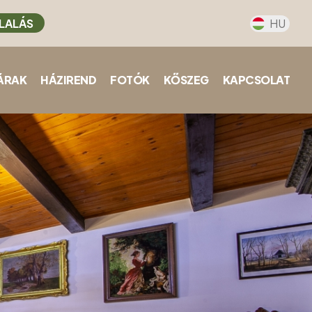
LALÁS
HU
ÁRAK
HÁZIREND
FOTÓK
KŐSZEG
KAPCSOLAT