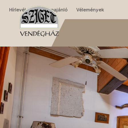
Hírlevél
Programajánló
Vélemények
Nyitólap
›
Apartmanok
›
II. Apartman (nappalis, galériás, 2 szobás