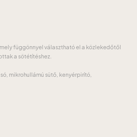
amely függönnyel választható el a közlekedőtől
ottak a sötétítéshez.
só, mikrohullámú sütő, kenyérpirító,