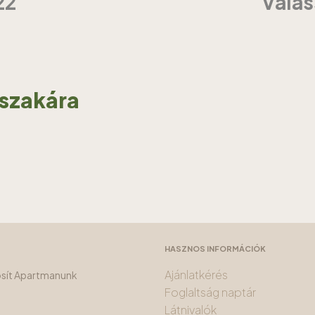
22
Válas
jszakára
HASZNOS INFORMÁCIÓK
Ajánlatkérés
tosít Apartmanunk
Foglaltság naptár
Látnivalók