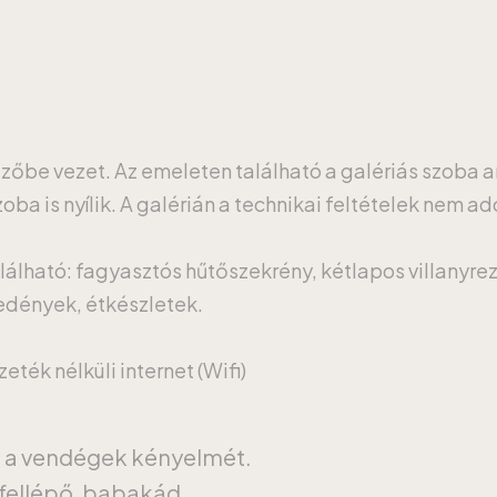
ezőbe vezet. Az emeleten található a galériás szoba 
ba is nyílik. A galérián a technikai feltételek nem ad
lálható: fagyasztós hűtőszekrény, kétlapos villanyrez
őedények, étkészletek.
ték nélküli internet (Wifi)
a a vendégek kényelmét.
fellépő, babakád.