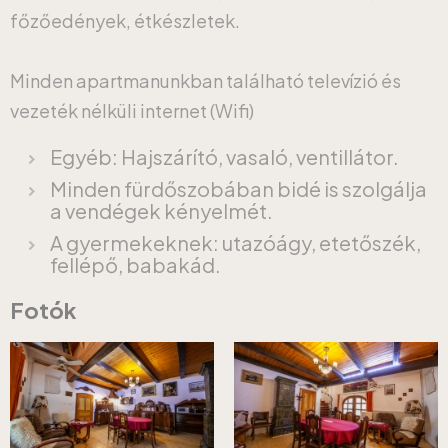
főzőedények, étkészletek.
Minden apartmanunkban található televízió és
vezeték nélküli internet (Wifi)
Egyéb: Hajszárító, vasaló, ventillátor.
Minden fürdőszobában bidé is szolgálja
a vendégek kényelmét.
A gyermekeknek: utazóágy, etetőszék,
fellépő, babakád.
Fotók