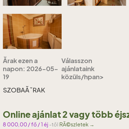
Ărak ezen a
Válasszon
napon: 2026-05-
ajánlataink
19
közüls/hpan>
SZOBAĂˇRAK
Online ajánlat 2 vagy több éj
8 000,00
/ fő / 1 éj
-től
RĂ©szletek →