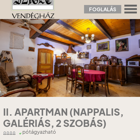
FOGLALÁS
Nyitólap
›
Apartmanok
›
II. Apartman (nappalis, galériás, 2 szobás)
II. APARTMAN (NAPPALIS,
GALÉRIÁS, 2 SZOBÁS)
pótágyazható