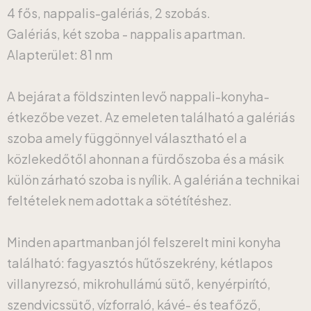
4 fős, nappalis-galériás, 2 szobás.
Galériás, két szoba - nappalis apartman.
Alapterület: 81 nm
A bejárat a földszinten levő nappali-konyha-
étkezőbe vezet. Az emeleten található a galériás
szoba amely függönnyel választható el a
közlekedőtől ahonnan a fürdőszoba és a másik
külön zárható szoba is nyílik. A galérián a technikai
feltételek nem adottak a sötétítéshez.
Minden apartmanban jól felszerelt mini konyha
található: fagyasztós hűtőszekrény, kétlapos
villanyrezsó, mikrohullámú sütő, kenyérpirító,
szendvicssütő, vízforraló, kávé- és teafőző,