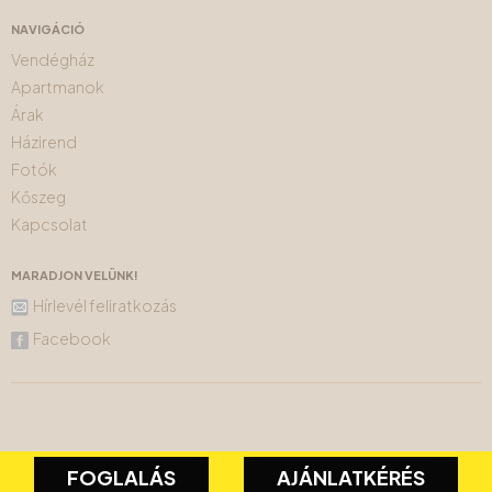
NAVIGÁCIÓ
Vendégház
Apartmanok
Árak
Házirend
Fotók
Kőszeg
Kapcsolat
MARADJON VELÜNK!
Hírlevél feliratkozás
Facebook
FOGLALÁS
AJÁNLATKÉRÉS