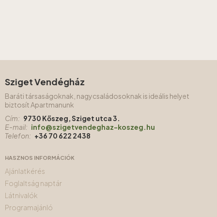
Sziget Vendégház
Baráti társaságoknak, nagycsaládosoknak is ideális helyet
biztosít Apartmanunk
Cím:
9730 Kőszeg, Sziget utca 3.
E-mail:
info@szigetvendeghaz-koszeg.hu
Telefon:
+36 70 622 2438
HASZNOS INFORMÁCIÓK
Ajánlatkérés
Foglaltság naptár
Látnivalók
Programajánló