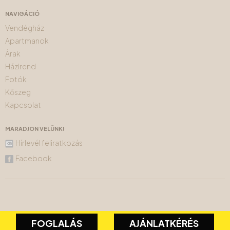
NAVIGÁCIÓ
Vendégház
Apartmanok
Árak
Házirend
Fotók
Kőszeg
Kapcsolat
MARADJON VELÜNK!
Hírlevél feliratkozás
Facebook
FOGLALÁS
AJÁNLATKÉRÉS