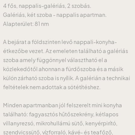
4 fős, nappalis-galériás, 2 szobás.
Galériás, két szoba - nappalis apartman.
Alapterület: 81 nm
A bejárat a földszinten levő nappali-konyha-
étkezőbe vezet. Az emeleten található a galériás
szoba amely függönnyel választható el a
közlekedőtől ahonnan a fürdőszoba és a másik
külön zárható szoba is nyílik. A galérián a technikai
feltételek nem adottak a sötétítéshez.
Minden apartmanban jól felszerelt mini konyha
található: fagyasztós hűtőszekrény, kétlapos
villanyrezsó, mikrohullámú sütő, kenyérpirító,
szendvicssütő, vízforraló, kávé- és teafőző,