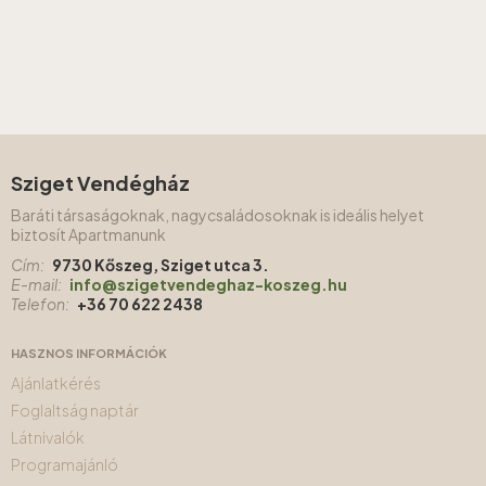
Sziget Vendégház
Baráti társaságoknak, nagycsaládosoknak is ideális helyet
biztosít Apartmanunk
Cím:
9730 Kőszeg, Sziget utca 3.
E-mail:
info@szigetvendeghaz-koszeg.hu
Telefon:
+36 70 622 2438
HASZNOS INFORMÁCIÓK
Ajánlatkérés
Foglaltság naptár
Látnivalók
Programajánló