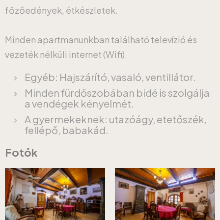
főzőedények, étkészletek.
Minden apartmanunkban található televízió és
vezeték nélküli internet (Wifi)
Egyéb: Hajszárító, vasaló, ventillátor.
Minden fürdőszobában bidé is szolgálja
a vendégek kényelmét.
A gyermekeknek: utazóágy, etetőszék,
fellépő, babakád.
Fotók