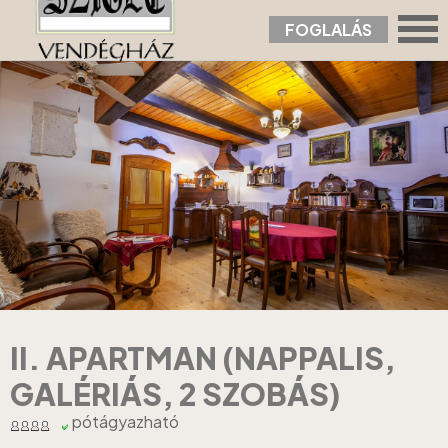
FOGLALÁS
Nyitólap
›
Apartmanok
›
II. Apartman (nappalis, galériás, 2 szobás)
II. APARTMAN (NAPPALIS,
GALÉRIÁS, 2 SZOBÁS)
pótágyazható