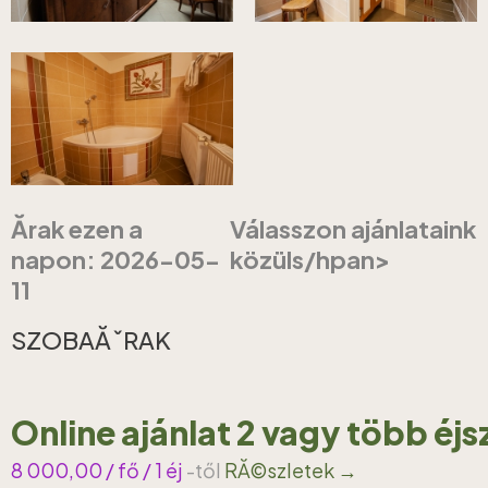
Ărak ezen a
Válasszon ajánlataink
napon: 2026-05-
közüls/hpan>
11
SZOBAĂˇRAK
Online ajánlat 2 vagy több éj
8 000,00
/ fő / 1 éj
-től
RĂ©szletek →