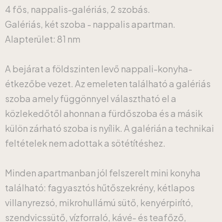
4 fős, nappalis-galériás, 2 szobás.
Galériás, két szoba - nappalis apartman.
Alapterület: 81 nm
A bejárat a földszinten levő nappali-konyha-
étkezőbe vezet. Az emeleten található a galériás
szoba amely függönnyel választható el a
közlekedőtől ahonnan a fürdőszoba és a másik
külön zárható szoba is nyílik. A galérián a technikai
feltételek nem adottak a sötétítéshez.
Minden apartmanban jól felszerelt mini konyha
található: fagyasztós hűtőszekrény, kétlapos
villanyrezsó, mikrohullámú sütő, kenyérpirító,
szendvicssütő, vízforraló, kávé- és teafőző,