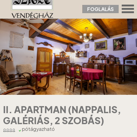
FOGLALÁS
Nyitólap
›
Apartmanok
›
II. Apartman (nappalis, galériás, 2 szobás)
II. APARTMAN (NAPPALIS,
GALÉRIÁS, 2 SZOBÁS)
pótágyazható