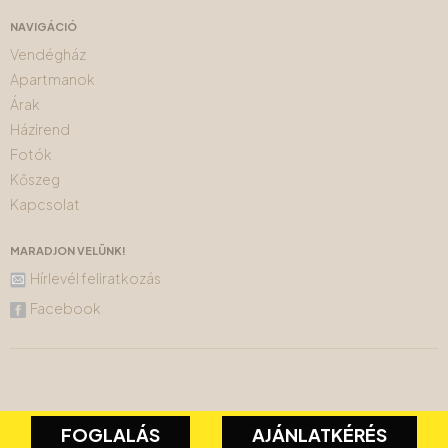
NAVIGÁCIÓ
Vendégház
Apartmanok
Árak
Házirend
Fotók
Kőszeg
Kapcsolat
MARADJON VELÜNK!
Hírlevél feliratkozás
Facebook
FOGLALÁS
AJÁNLATKÉRÉS