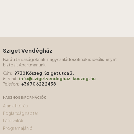
Sziget Vendégház
Baráti társaságoknak, nagycsaládosoknak is ideális helyet
biztosít Apartmanunk
Cím:
9730 Kőszeg, Sziget utca 3.
E-mail:
info@szigetvendeghaz-koszeg.hu
Telefon:
+36 70 622 2438
HASZNOS INFORMÁCIÓK
Ajánlatkérés
Foglaltság naptár
Látnivalók
Programajánló