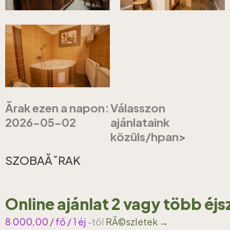
Ărak ezen a napon:
Válasszon
2026-05-02
ajánlataink
közüls/hpan>
SZOBAĂˇRAK
Online ajánlat 2 vagy több éj
8 000,00
/ fő / 1 éj
-től
RĂ©szletek →