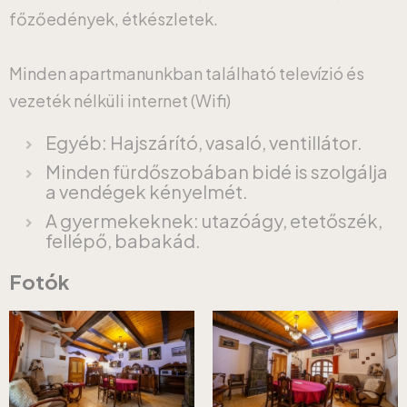
főzőedények, étkészletek.
Minden apartmanunkban található televízió és
vezeték nélküli internet (Wifi)
Egyéb: Hajszárító, vasaló, ventillátor.
Minden fürdőszobában bidé is szolgálja
a vendégek kényelmét.
A gyermekeknek: utazóágy, etetőszék,
fellépő, babakád.
Fotók