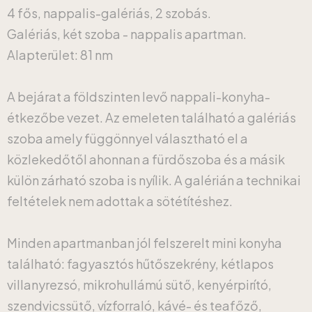
4 fős, nappalis-galériás, 2 szobás.
Galériás, két szoba - nappalis apartman.
Alapterület: 81 nm
A bejárat a földszinten levő nappali-konyha-
étkezőbe vezet. Az emeleten található a galériás
szoba amely függönnyel választható el a
közlekedőtől ahonnan a fürdőszoba és a másik
külön zárható szoba is nyílik. A galérián a technikai
feltételek nem adottak a sötétítéshez.
Minden apartmanban jól felszerelt mini konyha
található: fagyasztós hűtőszekrény, kétlapos
villanyrezsó, mikrohullámú sütő, kenyérpirító,
szendvicssütő, vízforraló, kávé- és teafőző,