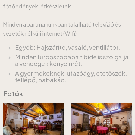
főzőedények, étkészletek.
Minden apartmanunkban található televízió és
vezeték nélküli internet (Wifi)
Egyéb: Hajszárító, vasaló, ventillátor.
Minden fürdőszobában bidé is szolgálja
a vendégek kényelmét.
A gyermekeknek: utazóágy, etetőszék,
fellépő, babakád.
Fotók