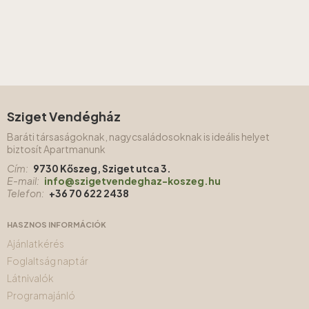
Sziget Vendégház
Baráti társaságoknak, nagycsaládosoknak is ideális helyet
biztosít Apartmanunk
Cím:
9730 Kőszeg, Sziget utca 3.
E-mail:
info@szigetvendeghaz-koszeg.hu
Telefon:
+36 70 622 2438
HASZNOS INFORMÁCIÓK
Ajánlatkérés
Foglaltság naptár
Látnivalók
Programajánló