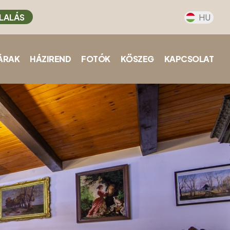
LALÁS
HU
ÁRAK
HÁZIREND
FOTÓK
KŐSZEG
KAPCSOLAT