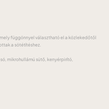
amely függönnyel választható el a közlekedőtől
ottak a sötétítéshez.
só, mikrohullámú sütő, kenyérpirító,