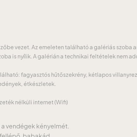
ezőbe vezet. Az emeleten található a galériás szoba 
ba is nyílik. A galérián a technikai feltételek nem ad
lálható: fagyasztós hűtőszekrény, kétlapos villanyrez
őedények, étkészletek.
ték nélküli internet (Wifi)
a a vendégek kényelmét.
fellépő, babakád.