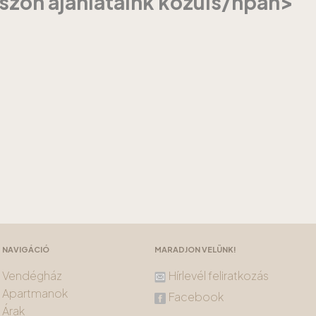
szon ajánlataink közüls/hpan>
NAVIGÁCIÓ
MARADJON VELÜNK!
Vendégház
Hírlevél feliratkozás
Apartmanok
Facebook
Árak