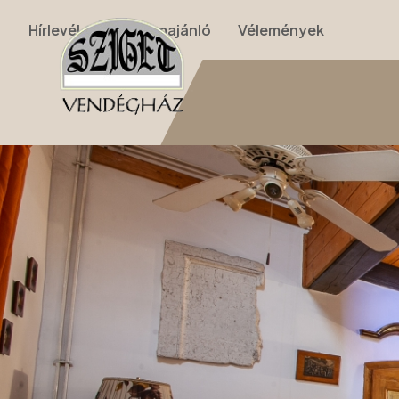
Hírlevél
Programajánló
Vélemények
Nyitólap
›
Apartmanok
›
II. Apartman (nappalis, galériás, 2 szobás