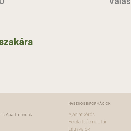
10
Válas
jszakára
HASZNOS INFORMÁCIÓK
Ajánlatkérés
tosít Apartmanunk
Foglaltság naptár
Látnivalók