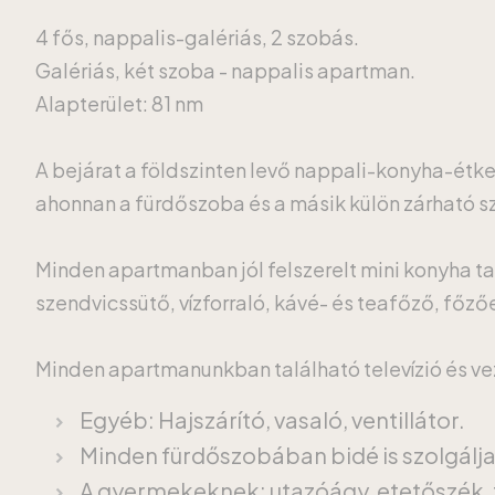
4 fős, nappalis-galériás, 2 szobás.
Galériás, két szoba - nappalis apartman.
Alapterület: 81 nm
A bejárat a földszinten levő nappali-konyha-étk
ahonnan a fürdőszoba és a másik külön zárható szo
Minden apartmanban jól felszerelt mini konyha ta
szendvicssütő, vízforraló, kávé- és teafőző, főz
Minden apartmanunkban található televízió és veze
Egyéb: Hajszárító, vasaló, ventillátor.
Minden fürdőszobában bidé is szolgálj
A gyermekeknek: utazóágy, etetőszék, 