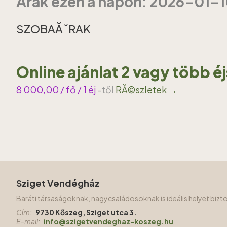
Ărak ezen a napon: 2026-01-
SZOBAĂˇRAK
Online ajánlat 2 vagy több é
8 000,00
/ fő / 1 éj
-től
RĂ©szletek →
Sziget Vendégház
Baráti társaságoknak, nagycsaládosoknak is ideális helyet biz
Cím:
9730 Kőszeg, Sziget utca 3.
E-mail:
info@szigetvendeghaz-koszeg.hu