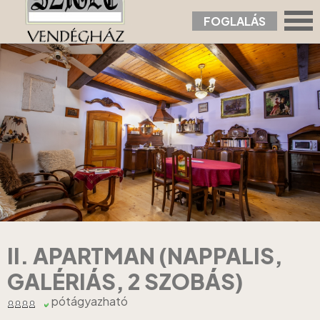
FOGLALÁS
Nyitólap
›
Apartmanok
›
II. Apartman (nappalis, galériás, 2 szobás)
II. APARTMAN (NAPPALIS,
GALÉRIÁS, 2 SZOBÁS)
pótágyazható