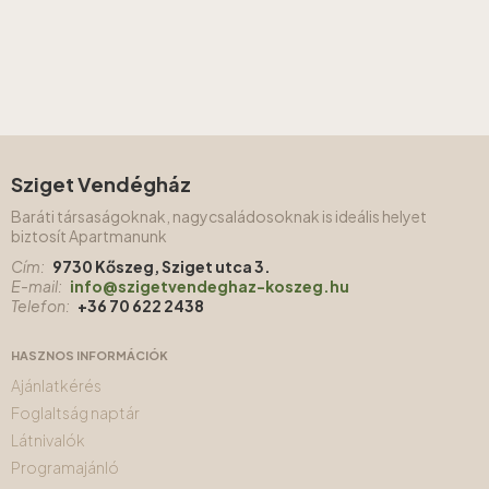
Sziget Vendégház
Baráti társaságoknak, nagycsaládosoknak is ideális helyet
biztosít Apartmanunk
Cím:
9730 Kőszeg, Sziget utca 3.
E-mail:
info@szigetvendeghaz-koszeg.hu
Telefon:
+36 70 622 2438
HASZNOS INFORMÁCIÓK
Ajánlatkérés
Foglaltság naptár
Látnivalók
Programajánló