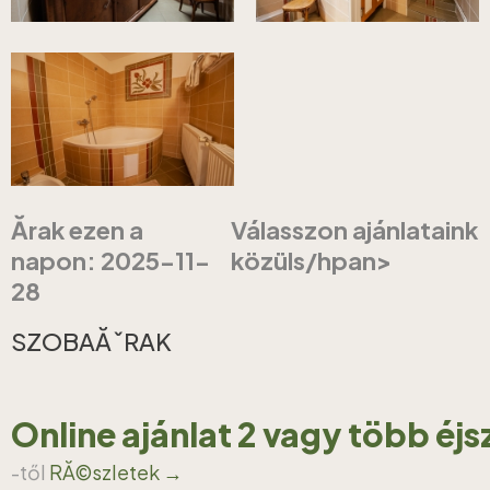
Ărak ezen a
Válasszon ajánlataink
napon: 2025-11-
közüls/hpan>
28
SZOBAĂˇRAK
Online ajánlat 2 vagy több éj
-től
RĂ©szletek →