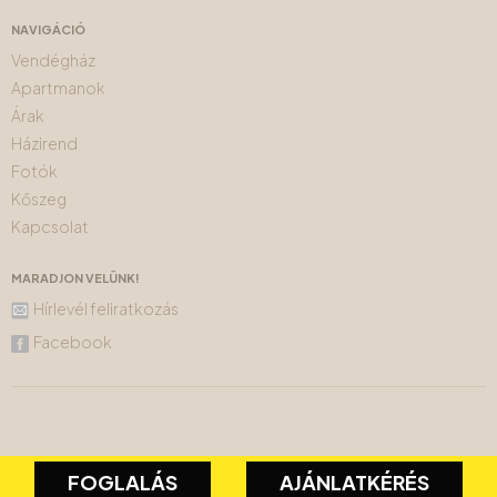
NAVIGÁCIÓ
Vendégház
Apartmanok
Árak
Házirend
Fotók
Kőszeg
Kapcsolat
MARADJON VELÜNK!
Hírlevél feliratkozás
Facebook
FOGLALÁS
AJÁNLATKÉRÉS