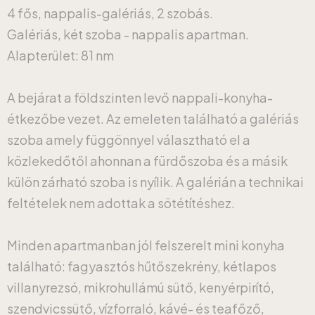
4 fős, nappalis-galériás, 2 szobás.
Galériás, két szoba - nappalis apartman.
Alapterület: 81 nm
A bejárat a földszinten levő nappali-konyha-
étkezőbe vezet. Az emeleten található a galériás
szoba amely függönnyel választható el a
közlekedőtől ahonnan a fürdőszoba és a másik
külön zárható szoba is nyílik. A galérián a technikai
feltételek nem adottak a sötétítéshez.
Minden apartmanban jól felszerelt mini konyha
található: fagyasztós hűtőszekrény, kétlapos
villanyrezsó, mikrohullámú sütő, kenyérpirító,
szendvicssütő, vízforraló, kávé- és teafőző,