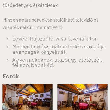
főzőedények, étkészletek.
Minden apartmanunkban található televízió és
vezeték nélküli internet (Wifi)
Egyéb: Hajszárító, vasaló, ventillátor.
Minden fürdőszobában bidé is szolgálja
a vendégek kényelmét.
A gyermekeknek: utazóágy, etetőszék,
fellépő, babakád.
Fotók