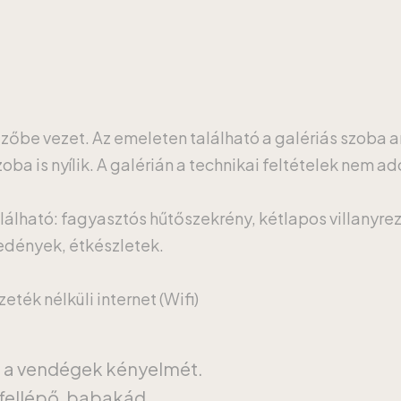
ezőbe vezet. Az emeleten található a galériás szoba 
ba is nyílik. A galérián a technikai feltételek nem ad
lálható: fagyasztós hűtőszekrény, kétlapos villanyrez
őedények, étkészletek.
ték nélküli internet (Wifi)
a a vendégek kényelmét.
fellépő, babakád.