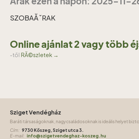
Ărak ezen a napon: 2025-11-2
SZOBAĂˇRAK
Online ajánlat 2 vagy több é
-től
RĂ©szletek →
Sziget Vendégház
Baráti társaságoknak, nagycsaládosoknak is ideális helyet biz
Cím:
9730 Kőszeg, Sziget utca 3.
E-mail:
info@szigetvendeghaz-koszeg.hu