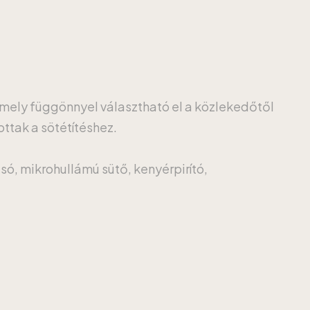
amely függönnyel választható el a közlekedőtől
ottak a sötétítéshez.
só, mikrohullámú sütő, kenyérpirító,