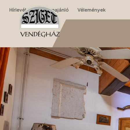
Hírlevél
Programajánló
Vélemények
Nyitólap
›
Apartmanok
›
II. Apartman (nappalis, galériás, 2 szobás