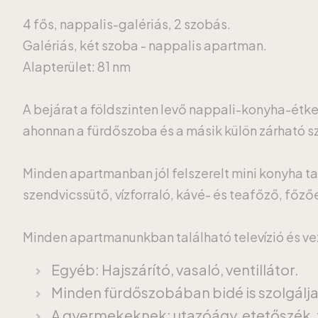
4 fős, nappalis-galériás, 2 szobás.
Galériás, két szoba - nappalis apartman.
Alapterület: 81 nm
A bejárat a földszinten levő nappali-konyha-étk
ahonnan a fürdőszoba és a másik külön zárható szo
Minden apartmanban jól felszerelt mini konyha ta
szendvicssütő, vízforraló, kávé- és teafőző, főz
Minden apartmanunkban található televízió és veze
Egyéb: Hajszárító, vasaló, ventillátor.
Minden fürdőszobában bidé is szolgálj
A gyermekeknek: utazóágy, etetőszék, 