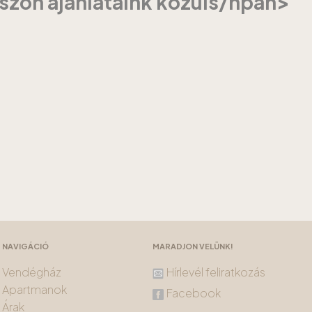
szon ajánlataink közüls/hpan>
NAVIGÁCIÓ
MARADJON VELÜNK!
Vendégház
Hírlevél feliratkozás
Apartmanok
Facebook
Árak