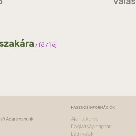
6
Válas
jszakára
/ fő / 1 éj
HASZNOS INFORMÁCIÓK
Ajánlatkérés
tosít Apartmanunk
Foglaltság naptár
Látnivalók