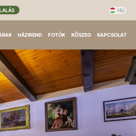
LALÁS
HU
ÁRAK
HÁZIREND
FOTÓK
KŐSZEG
KAPCSOLAT