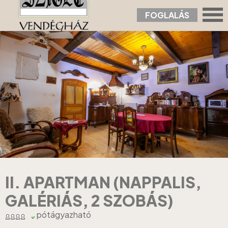
FOGLALÁS
Nyitólap
›
Apartmanok
›
II. Apartman (nappalis, galériás, 2 szobás)
II. APARTMAN (NAPPALIS,
GALÉRIÁS, 2 SZOBÁS)
pótágyazható