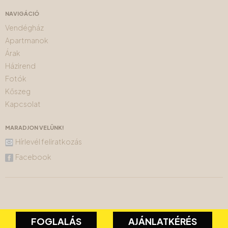
NAVIGÁCIÓ
Vendégház
Apartmanok
Árak
Házirend
Fotók
Kőszeg
Kapcsolat
MARADJON VELÜNK!
Hírlevél feliratkozás
Facebook
FOGLALÁS
AJÁNLATKÉRÉS