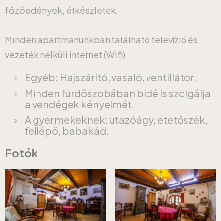
főzőedények, étkészletek.
Minden apartmanunkban található televízió és
vezeték nélküli internet (Wifi)
Egyéb: Hajszárító, vasaló, ventillátor.
Minden fürdőszobában bidé is szolgálja
a vendégek kényelmét.
A gyermekeknek: utazóágy, etetőszék,
fellépő, babakád.
Fotók