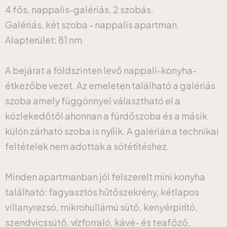
4 fős, nappalis-galériás, 2 szobás.
Galériás, két szoba - nappalis apartman.
Alapterület: 81 nm
A bejárat a földszinten levő nappali-konyha-
étkezőbe vezet. Az emeleten található a galériás
szoba amely függönnyel választható el a
közlekedőtől ahonnan a fürdőszoba és a másik
külön zárható szoba is nyílik. A galérián a technikai
feltételek nem adottak a sötétítéshez.
Minden apartmanban jól felszerelt mini konyha
található: fagyasztós hűtőszekrény, kétlapos
villanyrezsó, mikrohullámú sütő, kenyérpirító,
szendvicssütő, vízforraló, kávé- és teafőző,