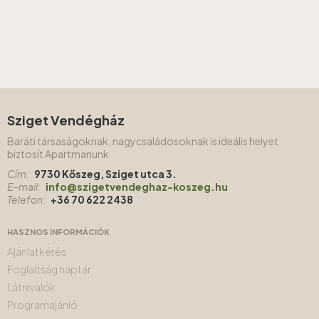
Sziget Vendégház
Baráti társaságoknak, nagycsaládosoknak is ideális helyet
biztosít Apartmanunk
Cím:
9730 Kőszeg, Sziget utca 3.
E-mail:
info@szigetvendeghaz-koszeg.hu
Telefon:
+36 70 622 2438
HASZNOS INFORMÁCIÓK
Ajánlatkérés
Foglaltság naptár
Látnivalók
Programajánló