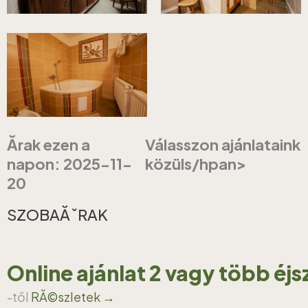
Ărak ezen a
Válasszon ajánlataink
napon: 2025-11-
közüls/hpan>
20
SZOBAĂˇRAK
Online ajánlat 2 vagy több éj
-től
RĂ©szletek →