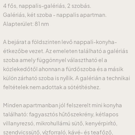
4 fős, nappalis-galériás, 2 szobás.
Galériás, két szoba - nappalis apartman.
Alapterület: 81 nm
A bejárat a földszinten levő nappali-konyha-
étkezőbe vezet. Az emeleten található a galériás
szoba amely függönnyel választható el a
közlekedőtől ahonnan a fürdőszoba és a másik
külön zárható szoba is nyílik. A galérián a technikai
feltételek nem adottak a sötétítéshez.
Minden apartmanban jól felszerelt mini konyha
található: fagyasztós hűtőszekrény, kétlapos
villanyrezsó, mikrohullámú sütő, kenyérpirító,
szendvicssütő, vízforraló, kávé- és teafőző,