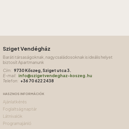
Sziget Vendégház
Baráti társaságoknak, nagycsaládosoknak is ideális helyet
biztosít Apartmanunk
Cím:
9730 Kőszeg, Sziget utca 3.
E-mail:
info@szigetvendeghaz-koszeg.hu
Telefon:
+36 70 622 2438
HASZNOS INFORMÁCIÓK
Ajánlatkérés
Foglaltság naptár
Látnivalók
Programajánló