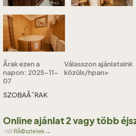
Ărak ezen a
Válasszon ajánlataink
napon: 2025-11-
közüls/hpan>
07
SZOBAĂˇRAK
Online ajánlat 2 vagy több éj
-től
RĂ©szletek →