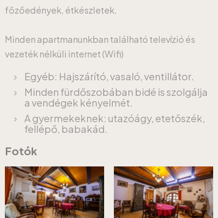
főzőedények, étkészletek.
Minden apartmanunkban található televízió és
vezeték nélküli internet (Wifi)
Egyéb: Hajszárító, vasaló, ventillátor.
Minden fürdőszobában bidé is szolgálja
a vendégek kényelmét.
A gyermekeknek: utazóágy, etetőszék,
fellépő, babakád.
Fotók