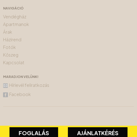
NAVIGÁCIÓ
Vendégház
Apartmanok
Árak
Házirend
Fotók
Kőszeg
Kapcsolat
MARADJON VELÜNK!
Hírlevél feliratkozás
Facebook
FOGLALÁS
AJÁNLATKÉRÉS