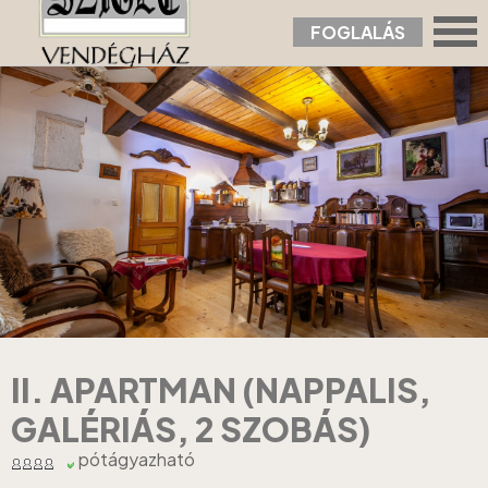
FOGLALÁS
Nyitólap
›
Apartmanok
›
II. Apartman (nappalis, galériás, 2 szobás)
II. APARTMAN (NAPPALIS,
GALÉRIÁS, 2 SZOBÁS)
pótágyazható