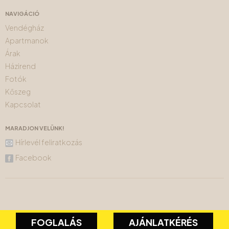
NAVIGÁCIÓ
Vendégház
Apartmanok
Árak
Házirend
Fotók
Kőszeg
Kapcsolat
MARADJON VELÜNK!
Hírlevél feliratkozás
Facebook
FOGLALÁS
AJÁNLATKÉRÉS