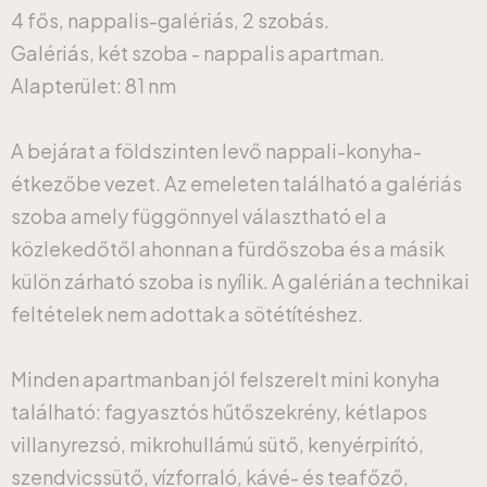
4 fős, nappalis-galériás, 2 szobás.
Galériás, két szoba - nappalis apartman.
Alapterület: 81 nm
A bejárat a földszinten levő nappali-konyha-
étkezőbe vezet. Az emeleten található a galériás
szoba amely függönnyel választható el a
közlekedőtől ahonnan a fürdőszoba és a másik
külön zárható szoba is nyílik. A galérián a technikai
feltételek nem adottak a sötétítéshez.
Minden apartmanban jól felszerelt mini konyha
található: fagyasztós hűtőszekrény, kétlapos
villanyrezsó, mikrohullámú sütő, kenyérpirító,
szendvicssütő, vízforraló, kávé- és teafőző,