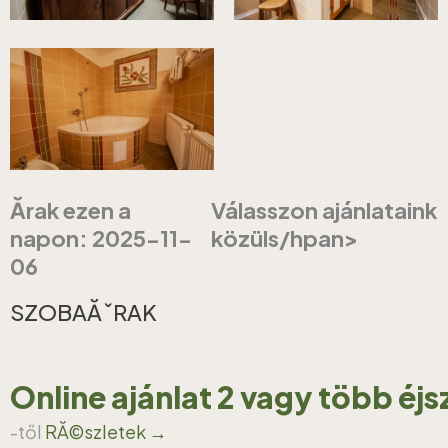
Ărak ezen a
Válasszon ajánlataink
napon: 2025-11-
közüls/hpan>
06
SZOBAĂˇRAK
Online ajánlat 2 vagy több éj
-től
RĂ©szletek →