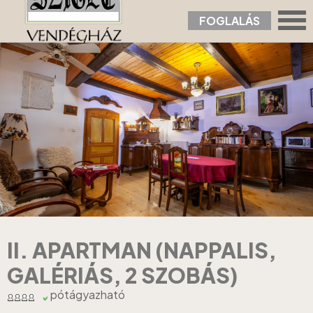
FOGLALÁS
Nyitólap
›
Apartmanok
›
II. Apartman (nappalis, galériás, 2 szobás)
II. APARTMAN (NAPPALIS,
GALÉRIÁS, 2 SZOBÁS)
pótágyazható