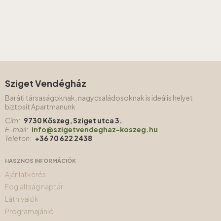
Sziget Vendégház
Baráti társaságoknak, nagycsaládosoknak is ideális helyet
biztosít Apartmanunk
Cím:
9730 Kőszeg, Sziget utca 3.
E-mail:
info@szigetvendeghaz-koszeg.hu
Telefon:
+36 70 622 2438
HASZNOS INFORMÁCIÓK
Ajánlatkérés
Foglaltság naptár
Látnivalók
Programajánló