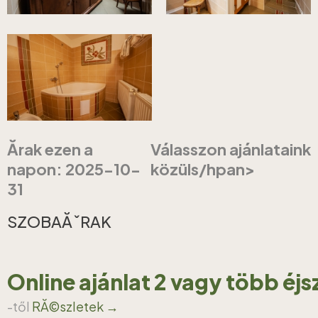
Ărak ezen a
Válasszon ajánlataink
napon: 2025-10-
közüls/hpan>
31
SZOBAĂˇRAK
Online ajánlat 2 vagy több éj
-től
RĂ©szletek →