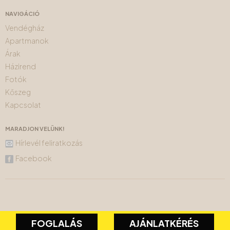
NAVIGÁCIÓ
Vendégház
Apartmanok
Árak
Házirend
Fotók
Kőszeg
Kapcsolat
MARADJON VELÜNK!
Hírlevél feliratkozás
Facebook
FOGLALÁS
AJÁNLATKÉRÉS