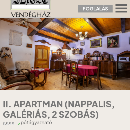
FOGLALÁS
Nyitólap
›
Apartmanok
›
II. Apartman (nappalis, galériás, 2 szobás)
II. APARTMAN (NAPPALIS,
GALÉRIÁS, 2 SZOBÁS)
pótágyazható