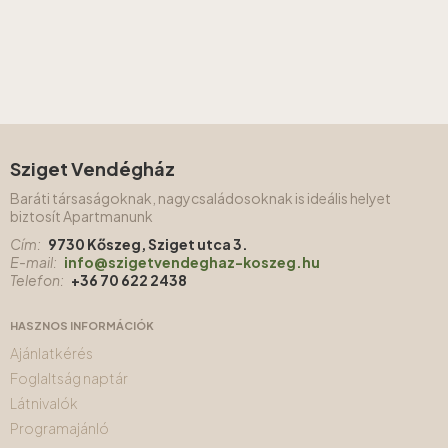
Sziget Vendégház
Baráti társaságoknak, nagycsaládosoknak is ideális helyet
biztosít Apartmanunk
Cím:
9730 Kőszeg, Sziget utca 3.
E-mail:
info@szigetvendeghaz-koszeg.hu
Telefon:
+36 70 622 2438
HASZNOS INFORMÁCIÓK
Ajánlatkérés
Foglaltság naptár
Látnivalók
Programajánló