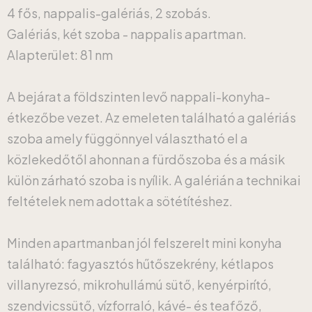
4 fős, nappalis-galériás, 2 szobás.
Galériás, két szoba - nappalis apartman.
Alapterület: 81 nm
A bejárat a földszinten levő nappali-konyha-
étkezőbe vezet. Az emeleten található a galériás
szoba amely függönnyel választható el a
közlekedőtől ahonnan a fürdőszoba és a másik
külön zárható szoba is nyílik. A galérián a technikai
feltételek nem adottak a sötétítéshez.
Minden apartmanban jól felszerelt mini konyha
található: fagyasztós hűtőszekrény, kétlapos
villanyrezsó, mikrohullámú sütő, kenyérpirító,
szendvicssütő, vízforraló, kávé- és teafőző,