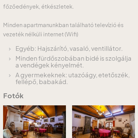
főzőedények, étkészletek.
Minden apartmanunkban található televízió és
vezeték nélküli internet (Wifi)
Egyéb: Hajszárító, vasaló, ventillátor.
Minden fürdőszobában bidé is szolgálja
a vendégek kényelmét.
A gyermekeknek: utazóágy, etetőszék,
fellépő, babakád.
Fotók