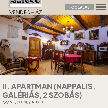
FOGLALÁS
Nyitólap
›
Apartmanok
›
II. Apartman (nappalis, galériás, 2 szobás)
II. APARTMAN (NAPPALIS,
GALÉRIÁS, 2 SZOBÁS)
pótágyazható