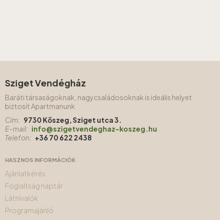
Sziget Vendégház
Baráti társaságoknak, nagycsaládosoknak is ideális helyet
biztosít Apartmanunk
Cím:
9730 Kőszeg, Sziget utca 3.
E-mail:
info@szigetvendeghaz-koszeg.hu
Telefon:
+36 70 622 2438
HASZNOS INFORMÁCIÓK
Ajánlatkérés
Foglaltság naptár
Látnivalók
Programajánló