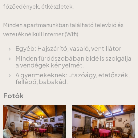
főzőedények, étkészletek.
Minden apartmanunkban található televízió és
vezeték nélküli internet (Wifi)
Egyéb: Hajszárító, vasaló, ventillátor.
Minden fürdőszobában bidé is szolgálja
a vendégek kényelmét.
A gyermekeknek: utazóágy, etetőszék,
fellépő, babakád.
Fotók