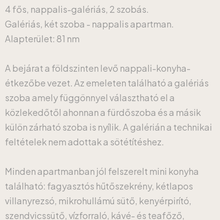
4 fős, nappalis-galériás, 2 szobás.
Galériás, két szoba - nappalis apartman.
Alapterület: 81 nm
A bejárat a földszinten levő nappali-konyha-
étkezőbe vezet. Az emeleten található a galériás
szoba amely függönnyel választható el a
közlekedőtől ahonnan a fürdőszoba és a másik
külön zárható szoba is nyílik. A galérián a technikai
feltételek nem adottak a sötétítéshez.
Minden apartmanban jól felszerelt mini konyha
található: fagyasztós hűtőszekrény, kétlapos
villanyrezsó, mikrohullámú sütő, kenyérpirító,
szendvicssütő, vízforraló, kávé- és teafőző,