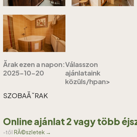
Ărak ezen a napon:
Válasszon
2025-10-20
ajánlataink
közüls/hpan>
SZOBAĂˇRAK
Online ajánlat 2 vagy több éj
-től
RĂ©szletek →