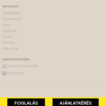
NAVIGÁCIÓ
Vendégház
Apartmanok
Árak
Házirend
Fotók
Kőszeg
Kapcsolat
MARADJON VELÜNK!
Hírlevél feliratkozás
Facebook
FOGLALÁS
AJÁNLATKÉRÉS