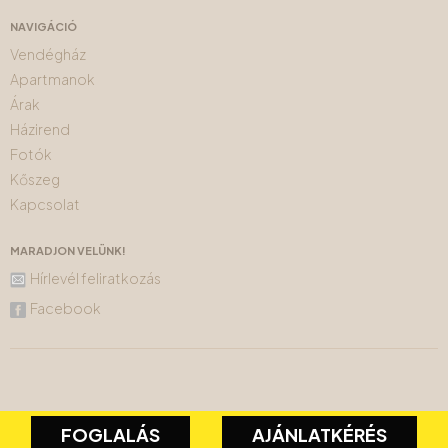
NAVIGÁCIÓ
Vendégház
Apartmanok
Árak
Házirend
Fotók
Kőszeg
Kapcsolat
MARADJON VELÜNK!
Hírlevél feliratkozás
Facebook
FOGLALÁS
AJÁNLATKÉRÉS