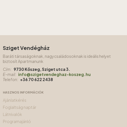
Sziget Vendégház
Baráti társaságoknak, nagycsaládosoknak is ideális helyet
biztosít Apartmanunk
Cím:
9730 Kőszeg, Sziget utca 3.
E-mail:
info@szigetvendeghaz-koszeg.hu
Telefon:
+36 70 622 2438
HASZNOS INFORMÁCIÓK
Ajánlatkérés
Foglaltság naptár
Látnivalók
Programajánló