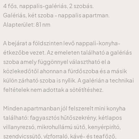
4 fős, nappalis-galériás, 2 szobás.
Galériás, két szoba - nappalis apartman.
Alapterület: 81 nm
A bejárat a földszinten levő nappali-konyha-
étkezőbe vezet. Az emeleten található a galériás
szoba amely függönnyel választható el a
közlekedőtől ahonnan a fürdőszoba és a másik
külön zárható szoba is nyílik. A galérián a technikai
feltételek nem adottak a sötétítéshez.
Minden apartmanban jól felszerelt mini konyha
található: fagyasztós hűtőszekrény, kétlapos
villanyrezsó, mikrohullámú sütő, kenyérpirító,
szendvicssütő, vízforraló, kávé- és teafőző,