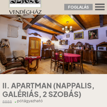
FOGLALÁS
Nyitólap
›
Apartmanok
›
II. Apartman (nappalis, galériás, 2 szobás)
II. APARTMAN (NAPPALIS,
GALÉRIÁS, 2 SZOBÁS)
pótágyazható