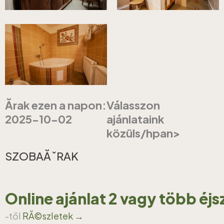
Ărak ezen a napon:
Válasszon
2025-10-02
ajánlataink
közüls/hpan>
SZOBAĂˇRAK
Online ajánlat 2 vagy több éj
-től
RĂ©szletek →