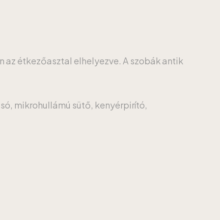
an az étkezőasztal elhelyezve. A szobák antik
só, mikrohullámú sütő, kenyérpirító,