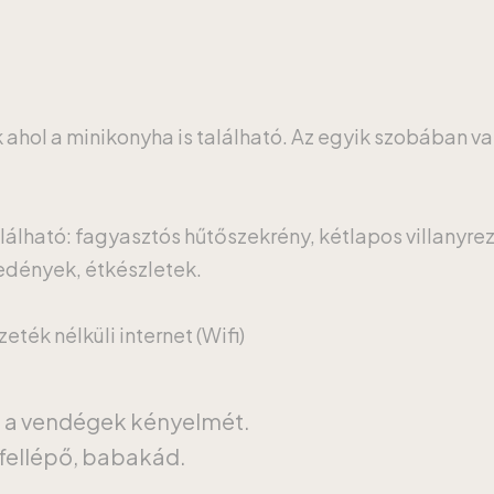
k ahol a minikonyha is található. Az egyik szobában v
lálható: fagyasztós hűtőszekrény, kétlapos villanyrez
őedények, étkészletek.
ték nélküli internet (Wifi)
a a vendégek kényelmét.
fellépő, babakád.