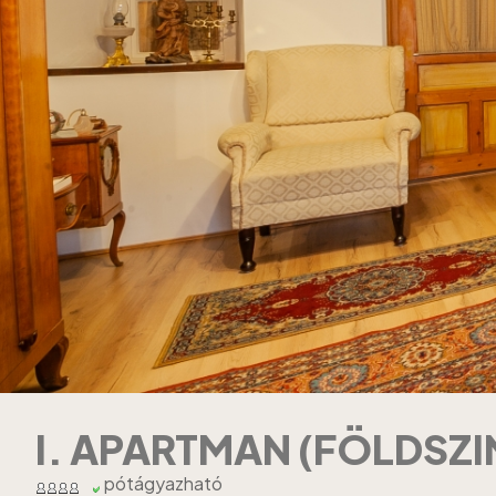
I. APARTMAN (FÖLDSZI
pótágyazható