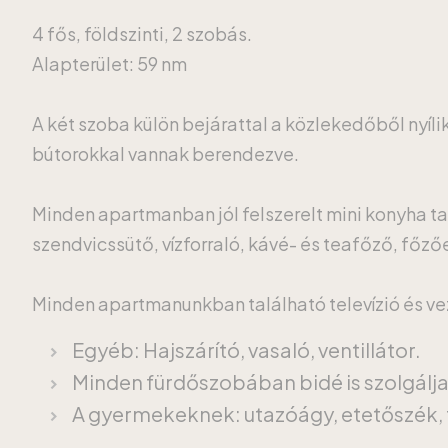
4 fős, földszinti, 2 szobás.
Alapterület: 59 nm
A két szoba külön bejárattal a közlekedőből nyíli
bútorokkal vannak berendezve.
Minden apartmanban jól felszerelt mini konyha ta
szendvicssütő, vízforraló, kávé- és teafőző, főz
Minden apartmanunkban található televízió és veze
Egyéb: Hajszárító, vasaló, ventillátor.
Minden fürdőszobában bidé is szolgálj
A gyermekeknek: utazóágy, etetőszék, 