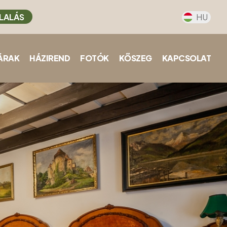
LALÁS
HU
ÁRAK
HÁZIREND
FOTÓK
KŐSZEG
KAPCSOLAT