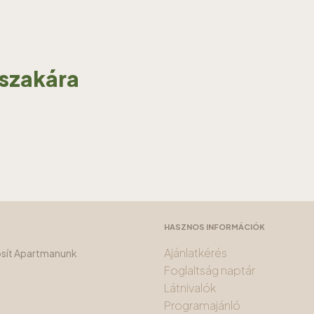
jszakára
HASZNOS INFORMÁCIÓK
Ajánlatkérés
tosít Apartmanunk
Foglaltság naptár
Látnivalók
Programajánló