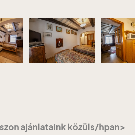
szon ajánlataink közüls/hpan>