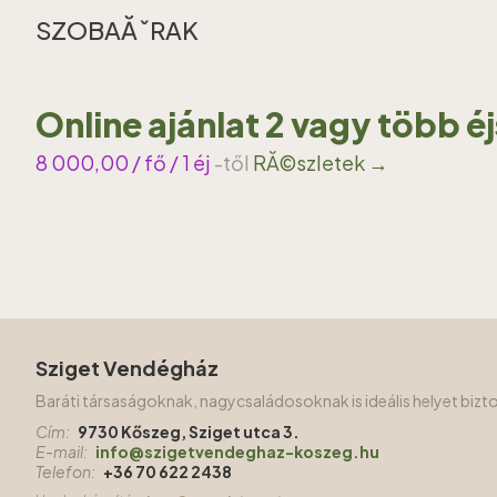
SZOBAĂˇRAK
Online ajánlat 2 vagy több é
8 000,00
/ fő / 1 éj
-től
RĂ©szletek →
Sziget Vendégház
Baráti társaságoknak, nagycsaládosoknak is ideális helyet biz
Cím:
9730 Kőszeg, Sziget utca 3.
E-mail:
info@szigetvendeghaz-koszeg.hu
Telefon:
+36 70 622 2438