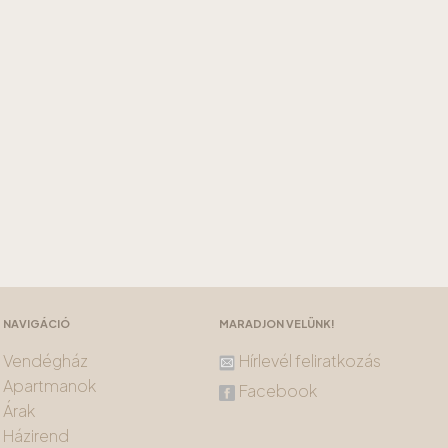
NAVIGÁCIÓ
MARADJON VELÜNK!
Vendégház
Hírlevél feliratkozás
Apartmanok
Facebook
Árak
Házirend