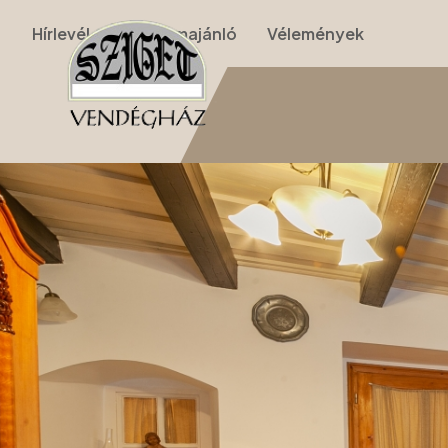
Hírlevél
Programajánló
Vélemények
Nyitólap
›
Apartmanok
›
I. Apartman (földszinti kétszobás)