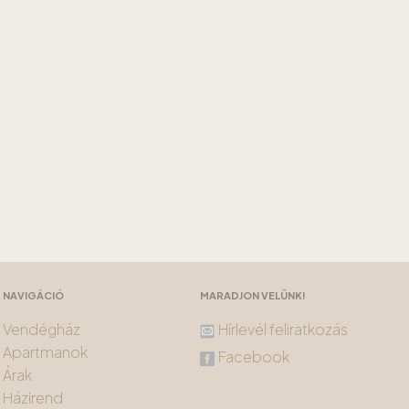
NAVIGÁCIÓ
MARADJON VELÜNK!
Vendégház
Hírlevél feliratkozás
Apartmanok
Facebook
Árak
Házirend