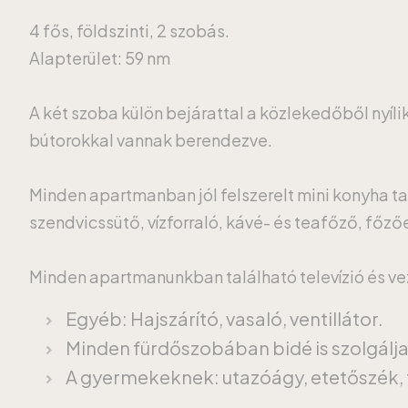
4 fős, földszinti, 2 szobás.
Alapterület: 59 nm
A két szoba külön bejárattal a közlekedőből nyíli
bútorokkal vannak berendezve.
Minden apartmanban jól felszerelt mini konyha ta
szendvicssütő, vízforraló, kávé- és teafőző, főz
Minden apartmanunkban található televízió és veze
Egyéb: Hajszárító, vasaló, ventillátor.
Minden fürdőszobában bidé is szolgálj
A gyermekeknek: utazóágy, etetőszék, 