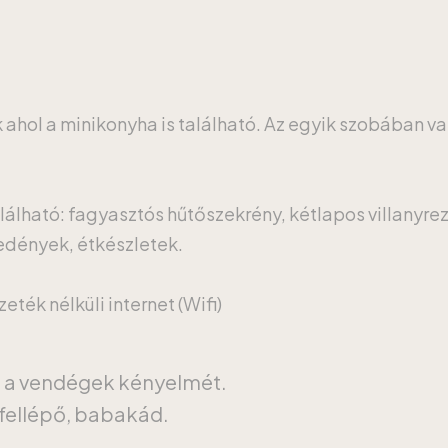
k ahol a minikonyha is található. Az egyik szobában v
lálható: fagyasztós hűtőszekrény, kétlapos villanyrez
őedények, étkészletek.
ték nélküli internet (Wifi)
a a vendégek kényelmét.
fellépő, babakád.