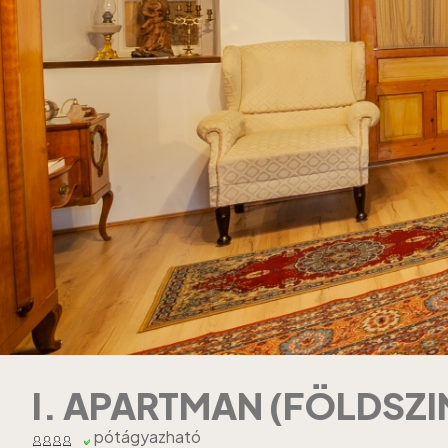
I. APARTMAN (FÖLDSZI
pótágyazható