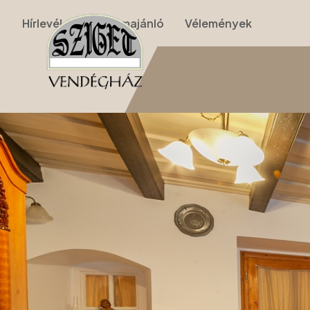
Hírlevél
Programajánló
Vélemények
Nyitólap
›
Apartmanok
›
I. Apartman (földszinti kétszobás)