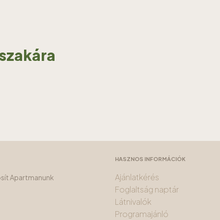
jszakára
HASZNOS INFORMÁCIÓK
Ajánlatkérés
tosít Apartmanunk
Foglaltság naptár
Látnivalók
Programajánló