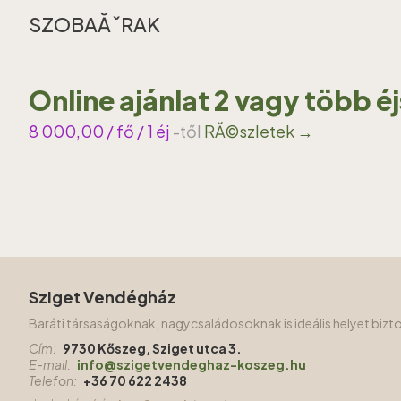
SZOBAĂˇRAK
Online ajánlat 2 vagy több é
8 000,00
/ fő / 1 éj
-től
RĂ©szletek →
Sziget Vendégház
Baráti társaságoknak, nagycsaládosoknak is ideális helyet biz
Cím:
9730 Kőszeg, Sziget utca 3.
E-mail:
info@szigetvendeghaz-koszeg.hu
Telefon:
+36 70 622 2438