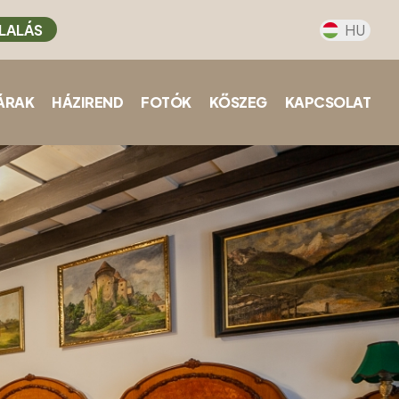
LALÁS
HU
ÁRAK
HÁZIREND
FOTÓK
KŐSZEG
KAPCSOLAT