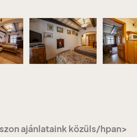
szon ajánlataink közüls/hpan>