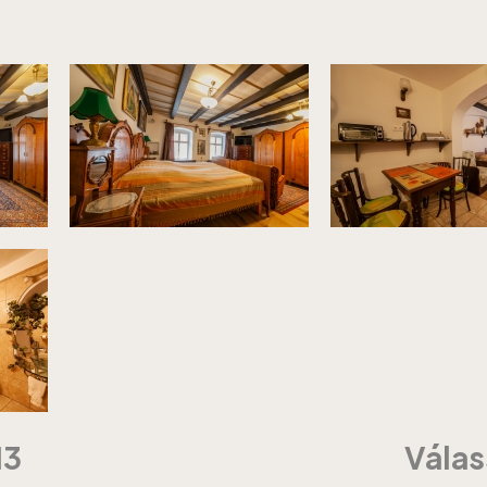
13
Válas