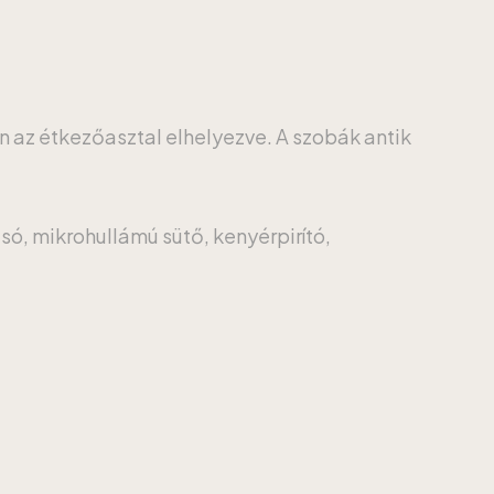
an az étkezőasztal elhelyezve. A szobák antik
só, mikrohullámú sütő, kenyérpirító,