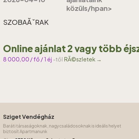
közüls/hpan>
SZOBAĂˇRAK
Online ajánlat 2 vagy több éj
8 000,00
/ fő / 1 éj
-től
RĂ©szletek →
Sziget Vendégház
Baráti társaságoknak, nagycsaládosoknak is ideális helyet
biztosít Apartmanunk