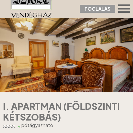
FOGLALÁS
Nyitólap
›
Apartmanok
›
I. Apartman (földszinti kétszobás)
I. APARTMAN (FÖLDSZINTI
KÉTSZOBÁS)
pótágyazható