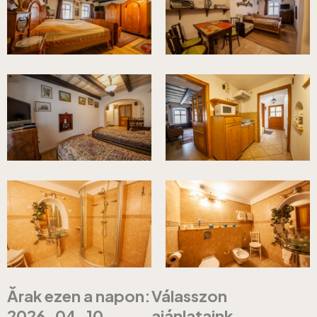
Ărak ezen a napon:
Válasszon
2026-04-10
ajánlataink