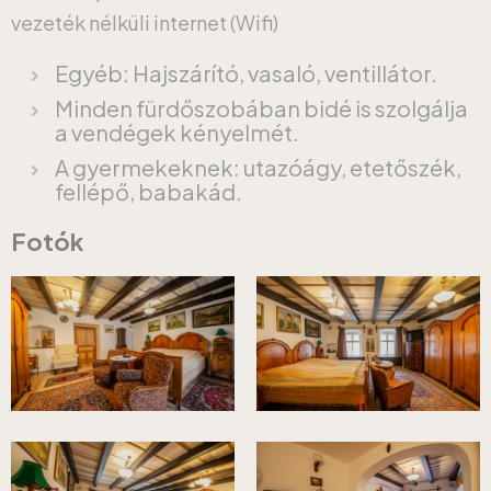
vezeték nélküli internet (Wifi)
Egyéb: Hajszárító, vasaló, ventillátor.
Minden fürdőszobában bidé is szolgálja
a vendégek kényelmét.
A gyermekeknek: utazóágy, etetőszék,
fellépő, babakád.
Fotók