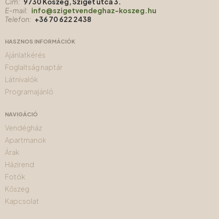
Cím:
9730 Kőszeg, Sziget utca 3.
E-mail:
info@szigetvendeghaz-koszeg.hu
Telefon:
+36 70 622 2438
HASZNOS INFORMÁCIÓK
Ajánlatkérés
Foglaltság naptár
Látnivalók
Programajánló
NAVIGÁCIÓ
Vendégház
Apartmanok
Árak
Házirend
Fotók
Kőszeg
Kapcsolat