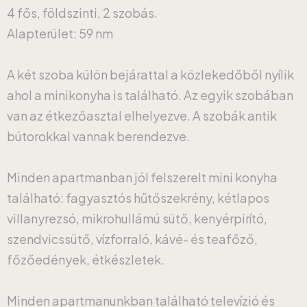
4 fős, földszinti, 2 szobás.
Alapterület: 59 nm
A két szoba külön bejárattal a közlekedőből nyílik
ahol a minikonyha is található. Az egyik szobában
van az étkezőasztal elhelyezve. A szobák antik
bútorokkal vannak berendezve.
Minden apartmanban jól felszerelt mini konyha
található: fagyasztós hűtőszekrény, kétlapos
villanyrezsó, mikrohullámú sütő, kenyérpirító,
szendvicssütő, vízforraló, kávé- és teafőző,
főzőedények, étkészletek.
Minden apartmanunkban található televízió és