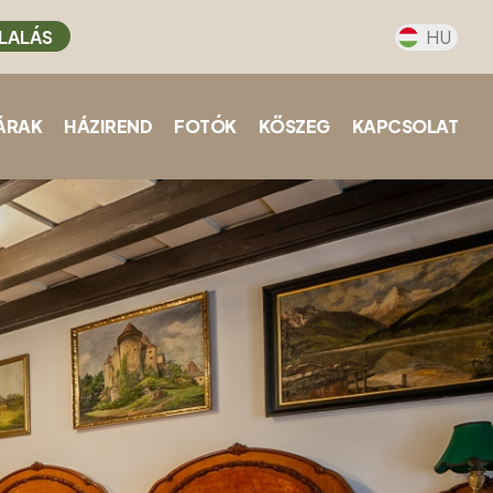
LALÁS
HU
ÁRAK
HÁZIREND
FOTÓK
KŐSZEG
KAPCSOLAT