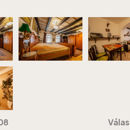
08
Válas