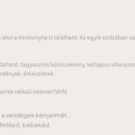
k ahol a minikonyha is található. Az egyik szobában v
lálható: fagyasztós hűtőszekrény, kétlapos villanyrez
őedények, étkészletek.
ték nélküli internet (Wifi)
a a vendégek kényelmét.
fellépő, babakád.