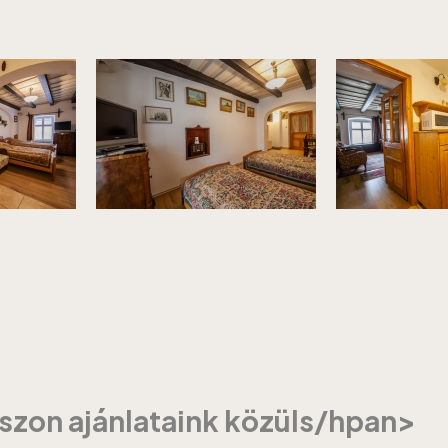
szon ajánlataink közüls/hpan>