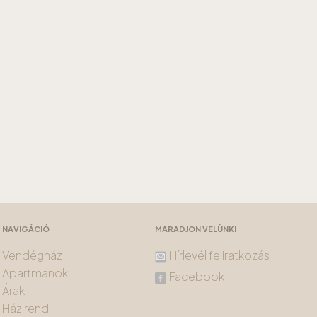
NAVIGÁCIÓ
MARADJON VELÜNK!
Vendégház
Hírlevél feliratkozás
Apartmanok
Facebook
Árak
Házirend