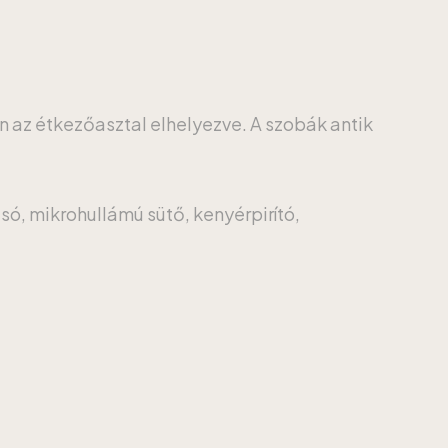
an az étkezőasztal elhelyezve. A szobák antik
só, mikrohullámú sütő, kenyérpirító,