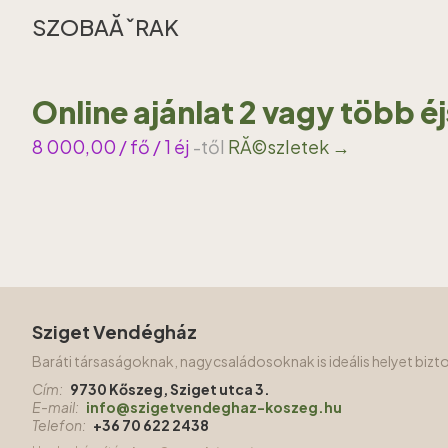
SZOBAĂˇRAK
Online ajánlat 2 vagy több é
8 000,00
/ fő / 1 éj
-től
RĂ©szletek →
Sziget Vendégház
Baráti társaságoknak, nagycsaládosoknak is ideális helyet biz
Cím:
9730 Kőszeg, Sziget utca 3.
E-mail:
info@szigetvendeghaz-koszeg.hu
Telefon:
+36 70 622 2438