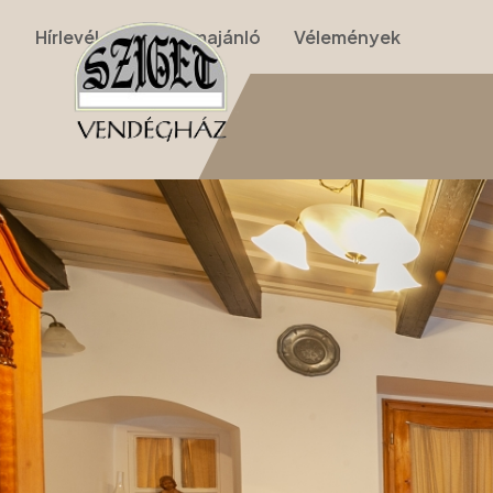
Hírlevél
Programajánló
Vélemények
Nyitólap
›
Apartmanok
›
I. Apartman (földszinti kétszobás)