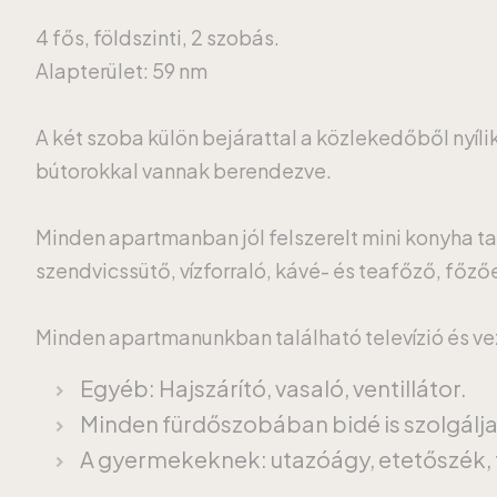
4 fős, földszinti, 2 szobás.
Alapterület: 59 nm
A két szoba külön bejárattal a közlekedőből nyíli
bútorokkal vannak berendezve.
Minden apartmanban jól felszerelt mini konyha ta
szendvicssütő, vízforraló, kávé- és teafőző, főz
Minden apartmanunkban található televízió és veze
Egyéb: Hajszárító, vasaló, ventillátor.
Minden fürdőszobában bidé is szolgálj
A gyermekeknek: utazóágy, etetőszék, 