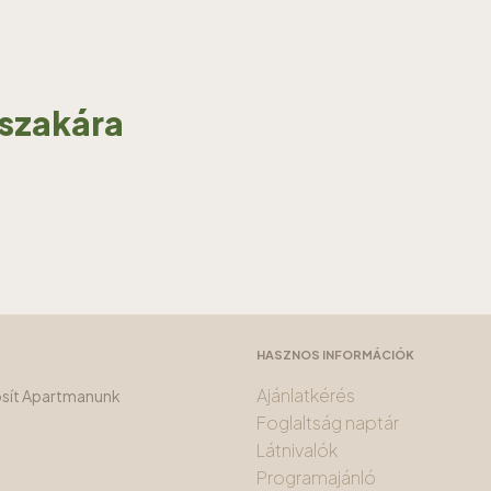
jszakára
HASZNOS INFORMÁCIÓK
Ajánlatkérés
tosít Apartmanunk
Foglaltság naptár
Látnivalók
Programajánló