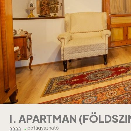
I. APARTMAN (FÖLDSZI
pótágyazható