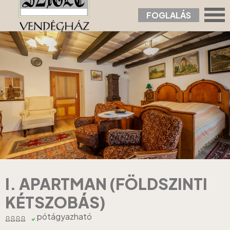
FOGLALÁS
Nyitólap
›
Apartmanok
›
I. Apartman (földszinti kétszobás)
I. APARTMAN (FÖLDSZINTI
KÉTSZOBÁS)
pótágyazható