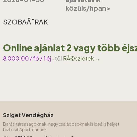
közüls/hpan>
SZOBAĂˇRAK
Online ajánlat 2 vagy több éj
8 000,00
/ fő / 1 éj
-től
RĂ©szletek →
Sziget Vendégház
Baráti társaságoknak, nagycsaládosoknak is ideális helyet
biztosít Apartmanunk