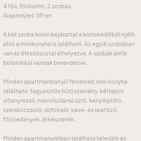
4 fős, földszinti, 2 szobás.
Alapterület: 59 nm
A két szoba külön bejárattal a közlekedőből nyílik
ahol a minikonyha is található. Az egyik szobában
van az étkezőasztal elhelyezve. A szobák antik
bútorokkal vannak berendezve.
Minden apartmanban jól felszerelt mini konyha
található: fagyasztós hűtőszekrény, kétlapos
villanyrezsó, mikrohullámú sütő, kenyérpirító,
szendvicssütő, vízforraló, kávé- és teafőző,
főzőedények, étkészletek.
Minden apartmanunkban található televízió és