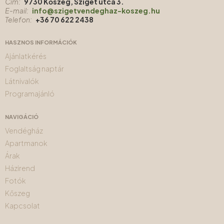
Cím:
9730 Kőszeg, Sziget utca 3.
E-mail:
info@szigetvendeghaz-koszeg.hu
Telefon:
+36 70 622 2438
HASZNOS INFORMÁCIÓK
Ajánlatkérés
Foglaltság naptár
Látnivalók
Programajánló
NAVIGÁCIÓ
Vendégház
Apartmanok
Árak
Házirend
Fotók
Kőszeg
Kapcsolat