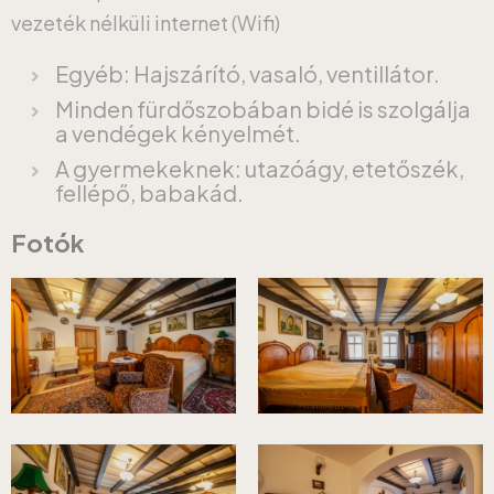
vezeték nélküli internet (Wifi)
Egyéb: Hajszárító, vasaló, ventillátor.
Minden fürdőszobában bidé is szolgálja
a vendégek kényelmét.
A gyermekeknek: utazóágy, etetőszék,
fellépő, babakád.
Fotók