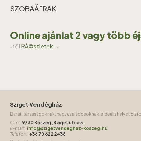
SZOBAĂˇRAK
Online ajánlat 2 vagy több é
-től
RĂ©szletek →
Sziget Vendégház
Baráti társaságoknak, nagycsaládosoknak is ideális helyet biz
Cím:
9730 Kőszeg, Sziget utca 3.
E-mail:
info@szigetvendeghaz-koszeg.hu
Telefon:
+36 70 622 2438