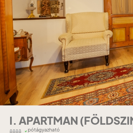
I. APARTMAN (FÖLDSZI
pótágyazható