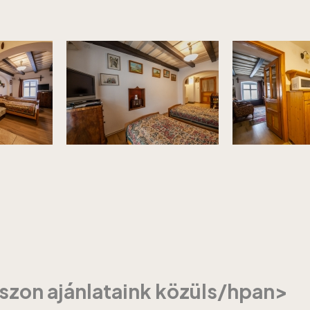
szon ajánlataink közüls/hpan>