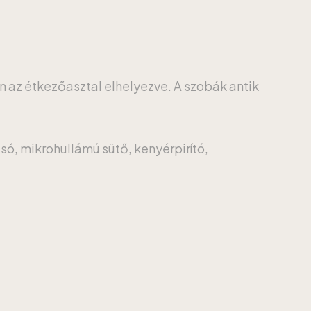
an az étkezőasztal elhelyezve. A szobák antik
só, mikrohullámú sütő, kenyérpirító,