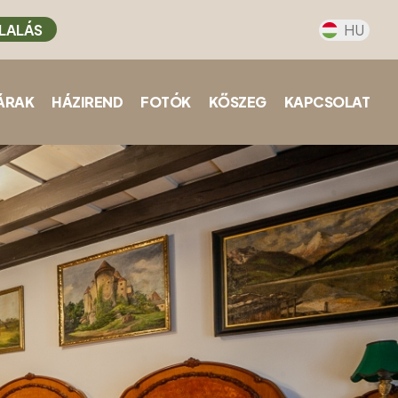
LALÁS
HU
ÁRAK
HÁZIREND
FOTÓK
KŐSZEG
KAPCSOLAT