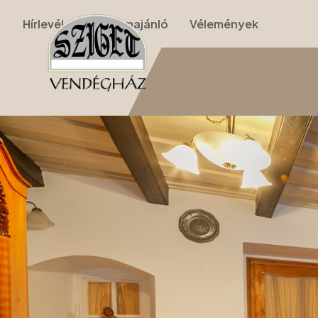
Hírlevél
Programajánló
Vélemények
Nyitólap
›
Apartmanok
›
I. Apartman (földszinti kétszobás)