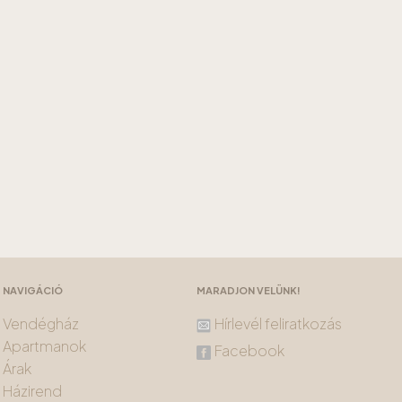
NAVIGÁCIÓ
MARADJON VELÜNK!
Vendégház
Hírlevél feliratkozás
Apartmanok
Facebook
Árak
Házirend