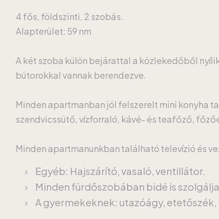
4 fős, földszinti, 2 szobás.
Alapterület: 59 nm
A két szoba külön bejárattal a közlekedőből nyíli
bútorokkal vannak berendezve.
Minden apartmanban jól felszerelt mini konyha ta
szendvicssütő, vízforraló, kávé- és teafőző, főz
Minden apartmanunkban található televízió és veze
Egyéb: Hajszárító, vasaló, ventillátor.
Minden fürdőszobában bidé is szolgálj
A gyermekeknek: utazóágy, etetőszék, 