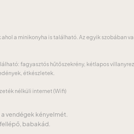
k ahol a minikonyha is található. Az egyik szobában v
lálható: fagyasztós hűtőszekrény, kétlapos villanyrez
őedények, étkészletek.
ték nélküli internet (Wifi)
a a vendégek kényelmét.
fellépő, babakád.