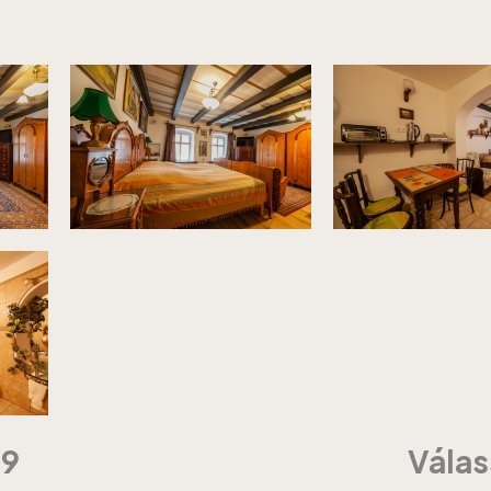
09
Válas