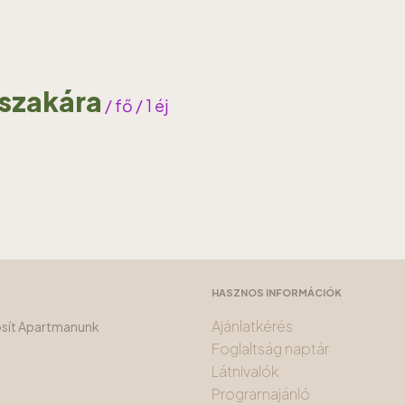
jszakára
/ fő / 1 éj
HASZNOS INFORMÁCIÓK
Ajánlatkérés
tosít Apartmanunk
Foglaltság naptár
Látnivalók
Programajánló