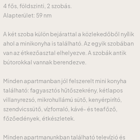
4 fős, földszinti, 2 szobás.
Alapterület: 59 nm
A két szoba külön bejárattal a közlekedőből nyílik
ahol a minikonyha is található. Az egyik szobában
van az étkezőasztal elhelyezve. A szobák antik
bútorokkal vannak berendezve.
Minden apartmanban jól felszerelt mini konyha
található: fagyasztós hűtőszekrény, kétlapos
villanyrezsó, mikrohullámú sütő, kenyérpirító,
szendvicssütő, vízforraló, kávé- és teafőző,
főzőedények, étkészletek.
Minden apartmanunkban található televízió és