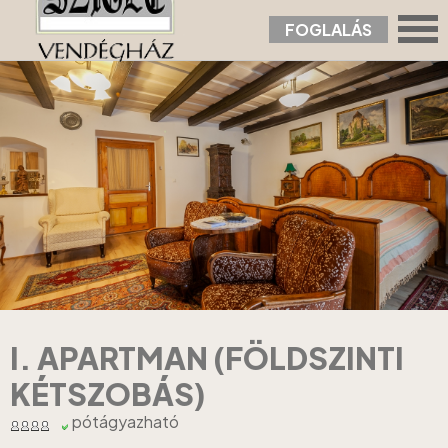
FOGLALÁS
Nyitólap
›
Apartmanok
›
I. Apartman (földszinti kétszobás)
I. APARTMAN (FÖLDSZINTI
KÉTSZOBÁS)
pótágyazható