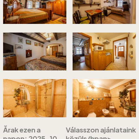
Ărak ezen a
Válasszon ajánlataink
napon: 2025-10-
közüls/hpan>