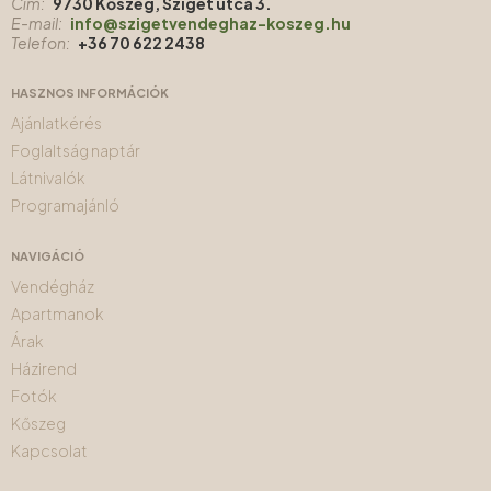
Cím:
9730 Kőszeg, Sziget utca 3.
E-mail:
info@szigetvendeghaz-koszeg.hu
Telefon:
+36 70 622 2438
HASZNOS INFORMÁCIÓK
Ajánlatkérés
Foglaltság naptár
Látnivalók
Programajánló
NAVIGÁCIÓ
Vendégház
Apartmanok
Árak
Házirend
Fotók
Kőszeg
Kapcsolat