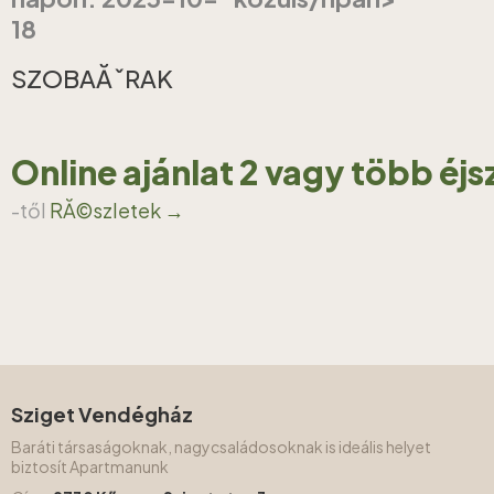
18
SZOBAĂˇRAK
Online ajánlat 2 vagy több éj
-től
RĂ©szletek →
Sziget Vendégház
Baráti társaságoknak, nagycsaládosoknak is ideális helyet
biztosít Apartmanunk