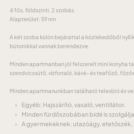
4 fős, földszinti, 2 szobás.
Alapterület: 59 nm
A két szoba külön bejárattal a közlekedőből nyíli
bútorokkal vannak berendezve.
Minden apartmanban jól felszerelt mini konyha ta
szendvicssütő, vízforraló, kávé- és teafőző, főz
Minden apartmanunkban található televízió és veze
Egyéb: Hajszárító, vasaló, ventillátor.
Minden fürdőszobában bidé is szolgálj
A gyermekeknek: utazóágy, etetőszék, 