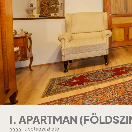
I. APARTMAN (FÖLDSZI
pótágyazható