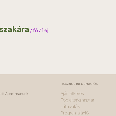
jszakára
/ fő / 1 éj
HASZNOS INFORMÁCIÓK
Ajánlatkérés
tosít Apartmanunk
Foglaltság naptár
Látnivalók
Programajánló