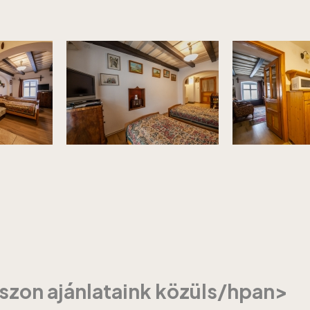
szon ajánlataink közüls/hpan>