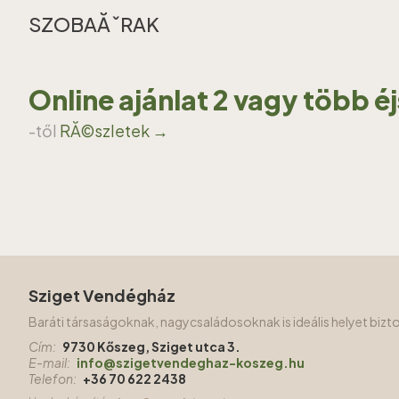
SZOBAĂˇRAK
Online ajánlat 2 vagy több é
-től
RĂ©szletek →
Sziget Vendégház
Baráti társaságoknak, nagycsaládosoknak is ideális helyet biz
Cím:
9730 Kőszeg, Sziget utca 3.
E-mail:
info@szigetvendeghaz-koszeg.hu
Telefon:
+36 70 622 2438