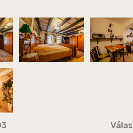
03
Válas