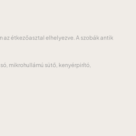
an az étkezőasztal elhelyezve. A szobák antik
só, mikrohullámú sütő, kenyérpirító,