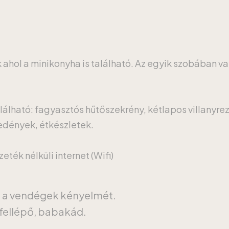
k ahol a minikonyha is található. Az egyik szobában v
lálható: fagyasztós hűtőszekrény, kétlapos villanyrez
őedények, étkészletek.
ték nélküli internet (Wifi)
a a vendégek kényelmét.
fellépő, babakád.