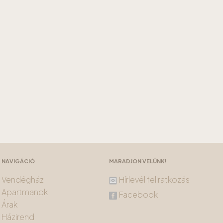
NAVIGÁCIÓ
MARADJON VELÜNK!
Vendégház
Hírlevél feliratkozás
Apartmanok
Facebook
Árak
Házirend