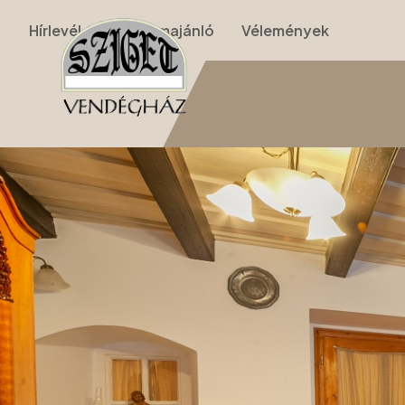
Hírlevél
Programajánló
Vélemények
Nyitólap
›
Apartmanok
›
I. Apartman (földszinti kétszobás)