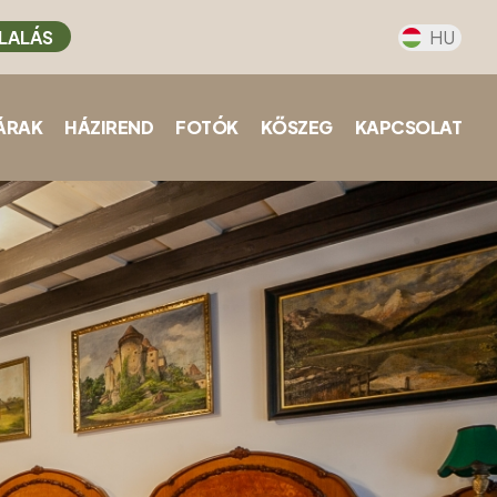
LALÁS
HU
ÁRAK
HÁZIREND
FOTÓK
KŐSZEG
KAPCSOLAT