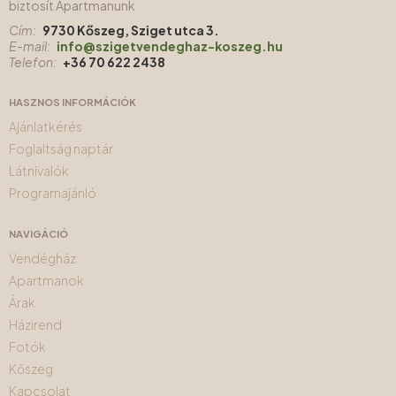
biztosít Apartmanunk
Cím:
9730 Kőszeg, Sziget utca 3.
E-mail:
info@szigetvendeghaz-koszeg.hu
Telefon:
+36 70 622 2438
HASZNOS INFORMÁCIÓK
Ajánlatkérés
Foglaltság naptár
Látnivalók
Programajánló
NAVIGÁCIÓ
Vendégház
Apartmanok
Árak
Házirend
Fotók
Kőszeg
Kapcsolat