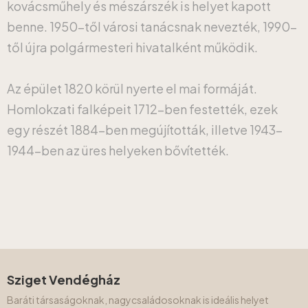
kovácsműhely és mészárszék is helyet kapott
benne. 1950-től városi tanácsnak nevezték, 1990-
től újra polgármesteri hivatalként működik.
Az épület 1820 körül nyerte el mai formáját.
Homlokzati falképeit 1712-ben festették, ezek
egy részét 1884-ben megújították, illetve 1943-
1944-ben az üres helyeken bővítették.
Sziget Vendégház
Baráti társaságoknak, nagycsaládosoknak is ideális helyet