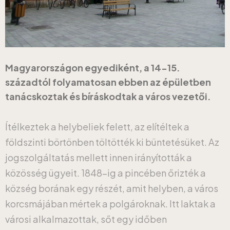
Magyarországon egyediként, a 14-15.
századtól folyamatosan ebben az épületben
tanácskoztak és bíráskodtak a város vezetői.
Ítélkeztek a helybeliek felett, az elítéltek a
földszinti börtönben töltötték ki büntetésüket. Az
jogszolgáltatás mellett innen irányították a
közösség ügyeit. 1848-ig a pincében őrizték a
község borának egy részét, amit helyben, a város
korcsmájában mértek a polgároknak. Itt laktak a
városi alkalmazottak, sőt egy időben