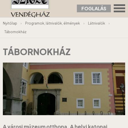
FOGLALÁS
Nyitólap
›
Programok, látnivalók, élmények
›
Látnivalók
›
Tábornokház
TÁBORNOKHÁZ
A városi múzeum otthona. A helyi katonai