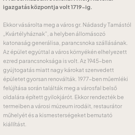
igazgatás központja volt 1719-ig.
Ekkor vásárolta meg a város gr. Nádasdy Tamástól
„Kvártélyháznak”, a helyben állomásozó
katonaság generálisa, parancsnoka szállásának.
Az épület egyúttal a város környékén elhelyezett
ezred parancsnoksága is volt. Az 1945-ben
gyújtogatás miatt nagy károkat szenvedett
épületet gyorsan renoválták. 1977-ben műemléki
felújítása során találták meg a városfal belső
oldalára épített gyilokjárót. Ekkor rendezték be
termeiben a városi múzeum irodáit, restaurátor
műhelyét és a kismesterségeket bemutató
kiállítást.