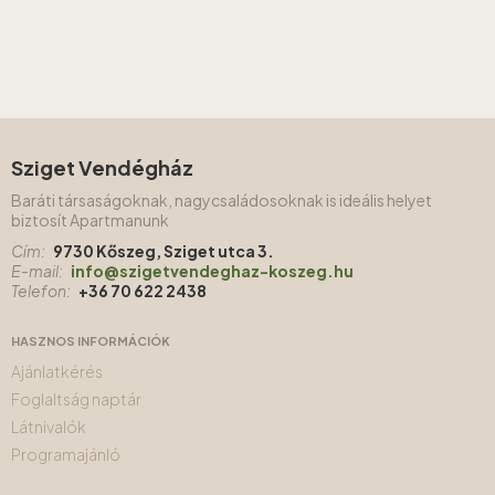
Sziget Vendégház
Baráti társaságoknak, nagycsaládosoknak is ideális helyet
biztosít Apartmanunk
Cím:
9730 Kőszeg, Sziget utca 3.
E-mail:
info@szigetvendeghaz-koszeg.hu
Telefon:
+36 70 622 2438
HASZNOS INFORMÁCIÓK
Ajánlatkérés
Foglaltság naptár
Látnivalók
Programajánló