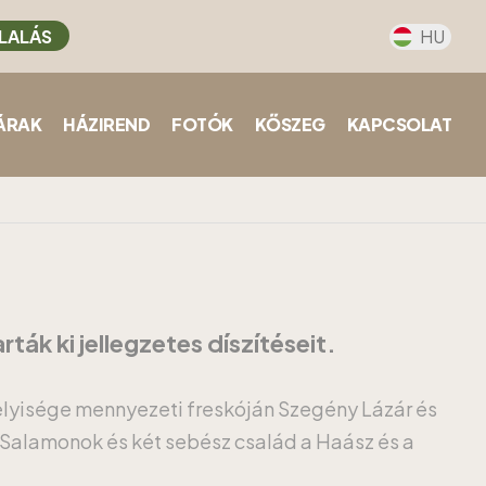
LALÁS
HU
ÁRAK
HÁZIREND
FOTÓK
KŐSZEG
KAPCSOLAT
ák ki jellegzetes díszítéseit.
 helyisége mennyezeti freskóján Szegény Lázár és
ó Salamonok és két sebész család a Haász és a