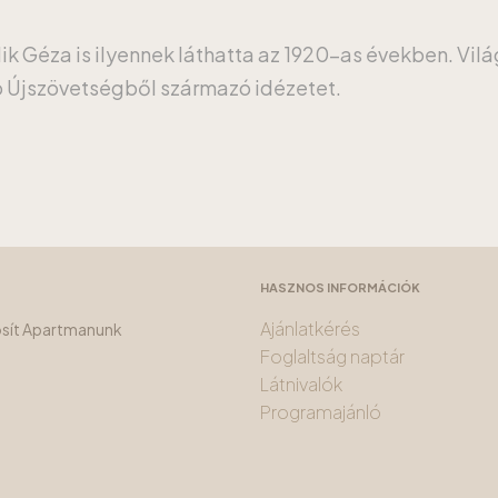
lik Géza is ilyennek láthatta az 1920-as években. Vil
ó Újszövetségből származó idézetet.
HASZNOS INFORMÁCIÓK
Ajánlatkérés
tosít Apartmanunk
Foglaltság naptár
Látnivalók
Programajánló