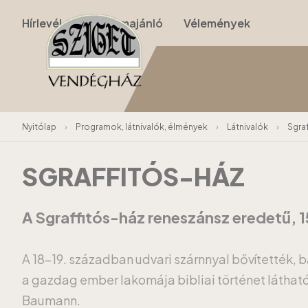
Hírlevél
Programajánló
Vélemények
Nyitólap
›
Programok, látnivalók, élmények
›
Látnivalók
›
Sgra
SGRAFFITÓS-HÁZ
A Sgraffitós-ház reneszánsz eredetű, 15
A 18-19. században udvari szárnnyal bővítették, 
a gazdag ember lakomája bibliai történet látható
Baumann.