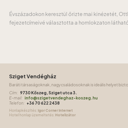
Évszázadokon keresztül őrizte mai kinézetét, Ott
fejezetcímeivé választotta a homlokzaton láthat
Sziget Vendégház
Baráti társaságoknak, nagycsaládosoknak is ideális helyet biz
Cím:
9730 Kőszeg, Sziget utca 3.
E-mail:
info@szigetvendeghaz-koszeg.hu
Telefon:
+36 70 622 2438
Honlapkészítés:
Igor Corner Internet
Hotel honlap üzemeltetés:
Hotelizátor