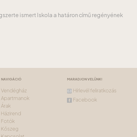
ágszerte ismert Iskola a határon című regényének
NAVIGÁCIÓ
MARADJON VELÜNK!
Vendégház
Hírlevél feliratkozás
Apartmanok
Facebook
Árak
Házirend
Fotók
Kőszeg
Kapcsolat