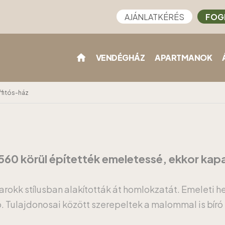
AJÁNLATKÉRÉS
FOG
VENDÉGHÁZ
APARTMANOK
ffitós-ház
60 körül építették emeletessé, ekkor kapart
barokk stílusban alakították át homlokzatát. Emeleti
. Tulajdonosai között szerepeltek a malommal is bír